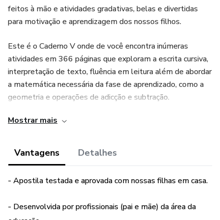
feitos à mão e atividades gradativas, belas e divertidas
para motivação e aprendizagem dos nossos filhos.
Este é o Caderno V onde de você encontra inúmeras
atividades em 366 páginas que exploram a escrita cursiva,
interpretação de texto, fluência em leitura além de abordar
a matemática necessária da fase de aprendizado, como a
geometria e operações de adicção e subtração.
Mostrar mais
Fizemos esse material com imenso carinho! Inúmeras horas
e atenção aos mínimos detalhes fizeram deste ser o
material mais belo que já vimos para a alfabetização
Vantagens
Detalhes
infantil (modéstia a parte achamos mesmo isso). Temos
agora o dever de compartilhar com você.
- Apostila testada e aprovada com nossas filhas em casa.
- Desenvolvida por profissionais (pai e mãe) da área da