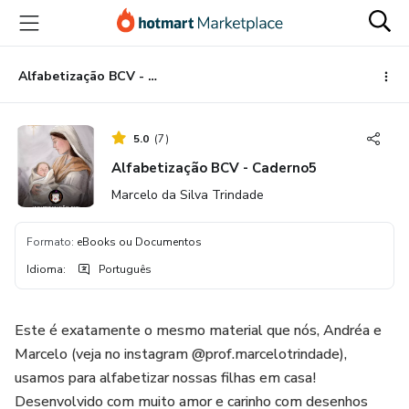
Ir
Ir
Ir
para
para
para
o
o
o
conteúdo
pagamento
rodapé
Alfabetização BCV - Caderno5
principal
5.0
(
7
)
Alfabetização BCV - Caderno5
Marcelo da Silva Trindade
Formato
:
eBooks ou Documentos
Idioma
:
Português
Este é exatamente o mesmo material que nós, Andréa e
Marcelo (veja no instagram @prof.marcelotrindade),
usamos para alfabetizar nossas filhas em casa!
Desenvolvido com muito amor e carinho com desenhos