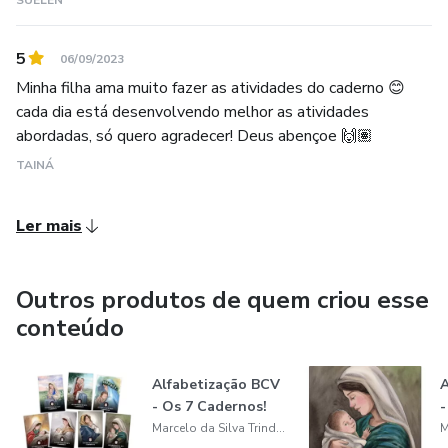
SUELEN
5
06/09/2023
Minha filha ama muito fazer as atividades do caderno 😊
cada dia está desenvolvendo melhor as atividades
abordadas, só quero agradecer! Deus abençoe 🙌🏽
TAINÁ
Ler mais
Outros produtos de quem criou esse
conteúdo
Alfabetização BCV
A
- Os 7 Cadernos!
-
Marcelo da Silva Trindade