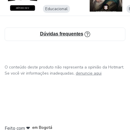
Educacional
Dúvidas frequentes
O conteúdo deste produto não representa a opinião da Hotmart.
Se você vir informações inadequadas,
denuncie aqui
em Amsterdam
em Madrid
em Bogotá
Feito com
❤