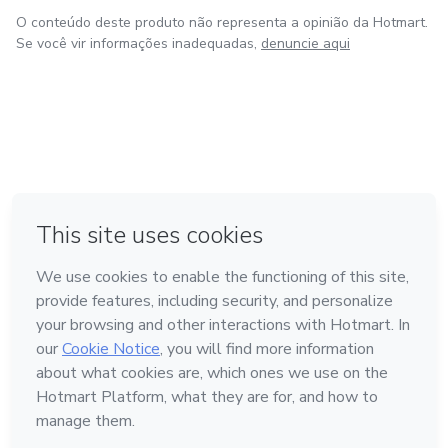
O conteúdo deste produto não representa a opinião da Hotmart.
Se você vir informações inadequadas,
denuncie aqui
em Amsterdam
em Madrid
em Bogotá
Feito com
❤
em Belo Horizonte
na Cidade do México
Conheça a Hotmart
Idioma
Português