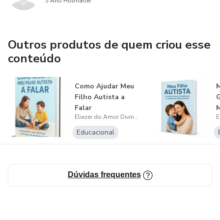
5 Ano Hotmarter
Outros produtos de quem criou esse
conteúdo
Como Ajudar Meu
M
Filho Autista a
G
Falar
M
Eliezer do Amor Divino Silva
Educacional
Dúvidas frequentes