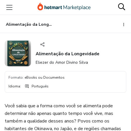
Ir
Ir
Ir
para
para
para
o
o
o
conteúdo
pagamento
rodapé
Alimentação da Longevidade
principal
Alimentação da Longevidade
Eliezer do Amor Divino Silva
Formato
:
eBooks ou Documentos
Idioma
:
Português
Você sabia que a forma como você se alimenta pode
determinar não apenas quanto tempo você vive, mas
também a qualidade desses anos? Povos como os
habitantes de Okinawa, no Japão, e de regiões chamadas