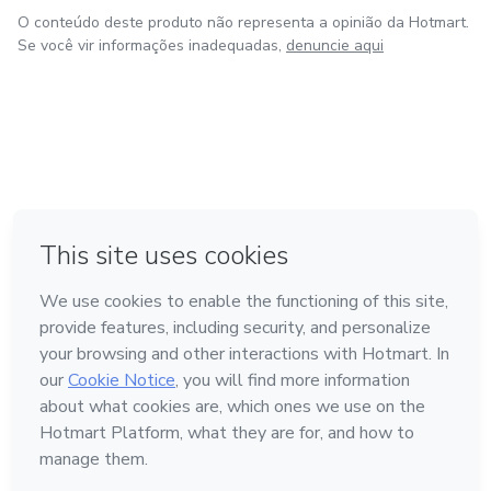
O conteúdo deste produto não representa a opinião da Hotmart.
Se você vir informações inadequadas,
denuncie aqui
em Amsterdam
em Madrid
em Bogotá
Feito com
❤
em Belo Horizonte
na Cidade do México
Conheça a Hotmart
Idioma
Português