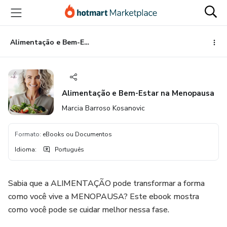
Ir
Ir
Ir
para
para
para
o
o
o
conteúdo
pagamento
rodapé
Alimentação e Bem-Estar na Menopausa
principal
Alimentação e Bem-Estar na Menopausa
Marcia Barroso Kosanovic
Formato
:
eBooks ou Documentos
Idioma
:
Português
Sabia que a ALIMENTAÇÃO pode transformar a forma
como você vive a MENOPAUSA? Este ebook mostra
como você pode se cuidar melhor nessa fase.