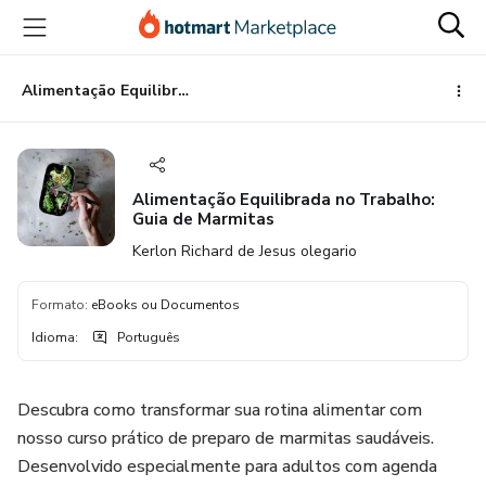
Ir
Ir
Ir
para
para
para
o
o
o
conteúdo
pagamento
rodapé
Alimentação Equilibrada no Trabalho: Guia de Marmitas
principal
Alimentação Equilibrada no Trabalho:
Guia de Marmitas
Kerlon Richard de Jesus olegario
Formato
:
eBooks ou Documentos
Idioma
:
Português
Descubra como transformar sua rotina alimentar com
nosso curso prático de preparo de marmitas saudáveis.
Desenvolvido especialmente para adultos com agenda