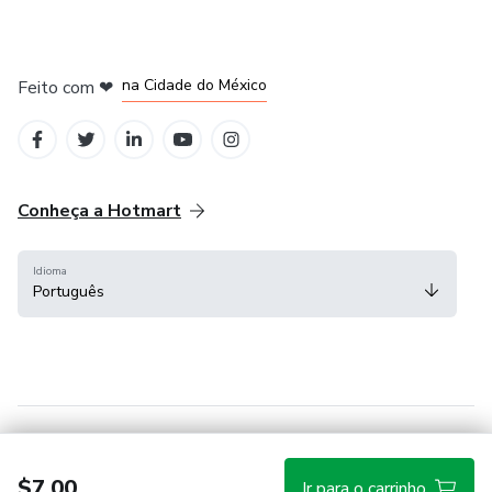
em Bogotá
em Amsterdam
em Madrid
na Cidade do México
Feito com
❤
em Belo Horizonte
Conheça a Hotmart
Idioma
Português
Central de ajuda
Termos
Privacidade
Cookies
$7.00
Ir para o carrinho