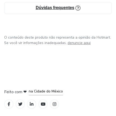
Dúvidas frequentes
O conteúdo deste produto não representa a opinião da Hotmart.
Se você vir informações inadequadas,
denuncie aqui
em Bogotá
em Amsterdam
em Madrid
na Cidade do México
Feito com
❤
em Belo Horizonte