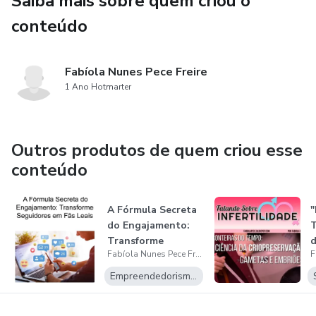
Saiba mais sobre quem criou o
conteúdo
Fabíola Nunes Pece Freire
1 Ano Hotmarter
Outros produtos de quem criou esse
conteúdo
A Fórmula Secreta
"
do Engajamento:
T
Transforme
d
Fabíola Nunes Pece Freire
Seguidores em F...
d
Empreendedorismo Digital