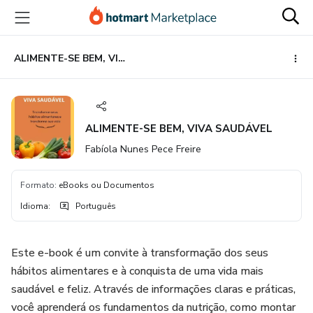
Ir
Ir
Ir
para
para
para
o
o
o
conteúdo
pagamento
rodapé
ALIMENTE-SE BEM, VIVA SAUDÁVEL
principal
ALIMENTE-SE BEM, VIVA SAUDÁVEL
Fabíola Nunes Pece Freire
Formato
:
eBooks ou Documentos
Idioma
:
Português
Este e-book é um convite à transformação dos seus
hábitos alimentares e à conquista de uma vida mais
saudável e feliz. Através de informações claras e práticas,
você aprenderá os fundamentos da nutrição, como montar