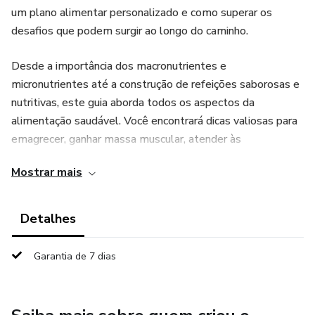
um plano alimentar personalizado e como superar os
desafios que podem surgir ao longo do caminho.
Desde a importância dos macronutrientes e
micronutrientes até a construção de refeições saborosas e
nutritivas, este guia aborda todos os aspectos da
alimentação saudável. Você encontrará dicas valiosas para
emagrecer, ganhar massa muscular, atender às
necessidades de grupos específicos como vegetarianos e
Mostrar mais
idosos, e muito mais.
Detalhes
Garantia de 7 dias