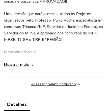
jornada e buscar sua APROVAÇÃO!!
Uma decisão que dará acesso a todos os Projetos
organizados pelo Professor Plínio Rocha, especialista em
concursos Tribunais/MP, Servidor do Judiciário Federal, ex-
Servidor do MPSE e aprovado nos concursos do MPU,
MPSE, TJ-SE e TRF-5ª REGIÃO.
Mentoria individual
Reuniões individualizadas mensais com o Professor Plínio
Mostrar mais
Rocha até a data da prova, tendo o aluno acesso a
cronogramas diários e personalizados de estudos, de
acordo com a disponibilidade e as disciplinas do concurso
Acessar produto comprado
do Ministério Público de Sergipe.
Aulas ao vivo - todas as disciplinas do edital
Detalhes