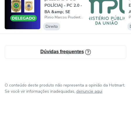
POLÍCIA] - PC 2.0 -
BA &amp; SE
Direito Penal - Sarah Feitosa/Márcio Danilo
Plinio Marcos Prudente Rocha
Direito
Direito Processual Penal - Sarah Feitosa/Márcio Danilo
Legislação Penal Especial
Dúvidas frequentes
Direito Civil - Thiago Ramos
Direito Processo Civil - Thiago Ramos
O conteúdo deste produto não representa a opinião da Hotmart.
Administração Pública - Gracindo Andrade
Se você vir informações inadequadas,
denuncie aqui
Português - Plínio Monstro
Redação - Ligianne Rosa