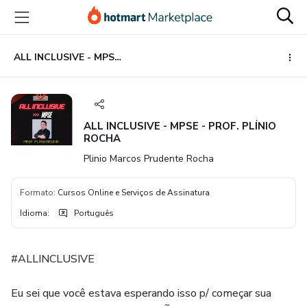
Ir
Ir
Ir
para
para
para
o
o
o
conteúdo
pagamento
rodapé
ALL INCLUSIVE - MPSE - PROF. PLÍNIO ROCHA
principal
ALL INCLUSIVE - MPSE - PROF. PLÍNIO
ROCHA
Plinio Marcos Prudente Rocha
Formato
:
Cursos Online e Serviços de Assinatura
Idioma
:
Português
#ALLINCLUSIVE
Eu sei que você estava esperando isso p/ começar sua