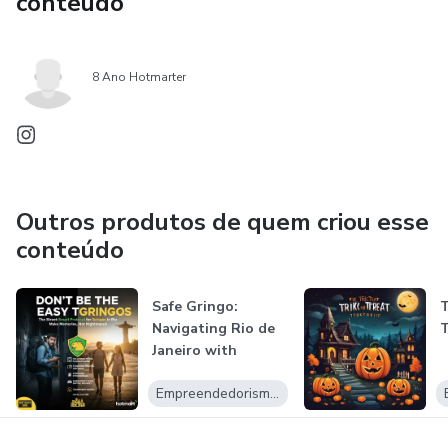
conteúdo
8 Ano Hotmarter
Outros produtos de quem criou esse
conteúdo
Safe Gringo:
T
Navigating Rio de
T
Janeiro with
Confidence
Empreendedorismo Digital