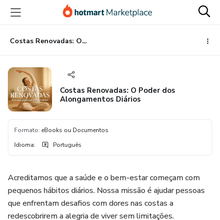
Ir
Ir
Ir
para
para
para
o
o
o
conteúdo
pagamento
rodapé
Costas Renovadas: O Poder dos Alongamentos Diários
principal
Costas Renovadas: O Poder dos
Alongamentos Diários
Formato
:
eBooks ou Documentos
Idioma
:
Português
Acreditamos que a saúde e o bem-estar começam com
pequenos hábitos diários. Nossa missão é ajudar pessoas
que enfrentam desafios com dores nas costas a
redescobrirem a alegria de viver sem limitações.