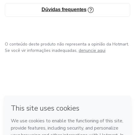
Dúvidas frequentes
O conteúdo deste produto não representa a opinião da Hotmart.
Se você vir informações inadequadas,
denuncie aqui
em Amsterdam
em Madrid
em Bogotá
Feito com
❤
em Belo Horizonte
na Cidade do México