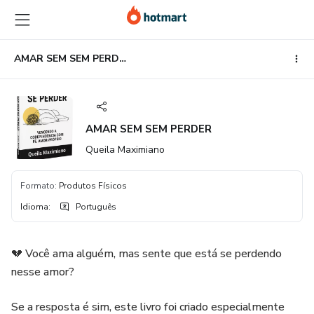
Ir
Ir
Ir
para
para
para
o
o
o
conteúdo
pagamento
rodapé
AMAR SEM SEM PERDER
principal
AMAR SEM SEM PERDER
Queila Maximiano
Formato
:
Produtos Físicos
Idioma
:
Português
💔 Você ama alguém, mas sente que está se perdendo
nesse amor?
Se a resposta é sim, este livro foi criado especialmente