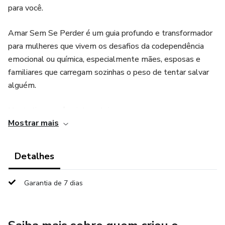
para você.
Amar Sem Se Perder é um guia profundo e transformador
para mulheres que vivem os desafios da codependência
emocional ou química, especialmente mães, esposas e
familiares que carregam sozinhas o peso de tentar salvar
alguém.
Neste livro você vai descobrir:
Mostrar mais
✨ Como amar sem se machucar
Detalhes
✨ Como estabelecer limites saudáveis sem se sentir
culpada
Garantia de 7 dias
✨ Como proteger seu coração sem abandonar quem você
ama