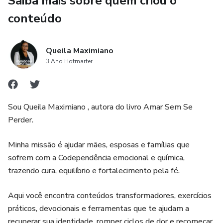
Saiba mais sobre quem criou o
✨ Como parar de viver em função do problema do outro
conteúdo
✨ Como reconstruir sua identidade emocional e espiritual
Queila Maximiano
✨ Como encontrar paz, força e equilíbrio mesmo em meio
3 Ano Hotmarter
ao caos
Este não é apenas um livro.
Sou Queila Maximiano , autora do livro Amar Sem Se
Perder.
É um caminho de cura, reconexão e libertação.
Minha missão é ajudar mães, esposas e famílias que
Se você está cansada…
sofrem com a Codependência emocional e química,
trazendo cura, equilíbrio e fortalecimento pela fé.
Se sente que perdeu a si mesma…
Aqui você encontra conteúdos transformadores, exercícios
Se carrega culpa, peso, medo ou solidão…
práticos, devocionais e ferramentas que te ajudam a
recuperar sua identidade, romper ciclos de dor e recomeçar