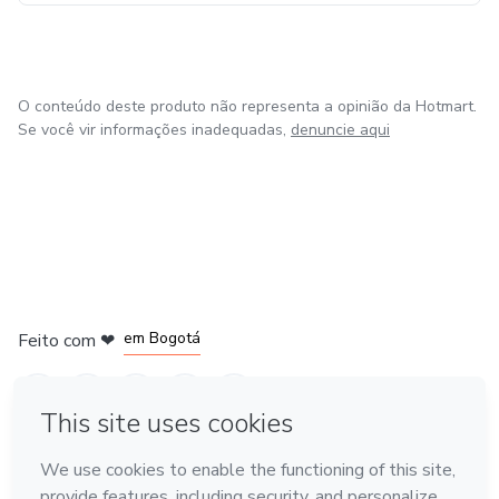
O conteúdo deste produto não representa a opinião da Hotmart.
Se você vir informações inadequadas,
denuncie aqui
em Amsterdam
em Madrid
em Bogotá
Feito com
❤
em Belo Horizonte
na Cidade do México
Conheça a Hotmart