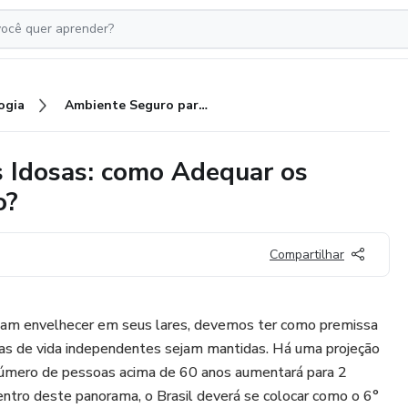
ogia
Ambiente Seguro para Pessoas Idosas: como Adequar os Espaços para o Envelhecimento?
 Idosas: como Adequar os
o?
Compartilhar
sam envelhecer em seus lares, devemos ter como premissa
ncias de vida independentes sejam mantidas. Há uma projeção
número de pessoas acima de 60 anos aumentará para 2
ntro deste panorama, o Brasil deverá se colocar como o 6°