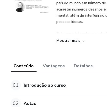
país do mundo em número de 
acarretar inúmeros desafios e 
mental, além de interferir no 
pessoas idosas.
Este curso irá explorar a rela
de compreender melhor as cap
Mostrar mais
suas Atividades de Vida Diári
ambientes mais seguros e que
população.
Conteúdo
Vantagens
Detalhes
Objetivos:
- Conscientizar as pessoas so
01
Introdução ao curso
envelhecimento bem sucedido
- Ensinar estratégias e soluç
02
Aulas