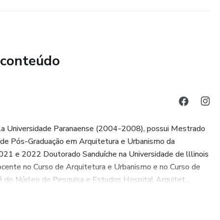
edas a partir da eliminação dos riscos ambientes;
 conteúdo
elhecimento;
onados à projetos de arquitetura e design para pessoas
pela Universidade Paranaense (2004-2008), possui Mestrado
e Pós-Graduação em Arquitetura e Urbanismo da
2021 e 2022 Doutorado Sanduíche na Universidade de lllinois
ocente no Curso de Arquitetura e Urbanismo e no Curso de
 do Núcleo de Pesquisa e Estudos Hospital Arquitet...