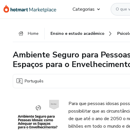
Ir
Ir
Ir
Categorias
para
para
para
o
o
o
conteúdo
pagamento
rodapé
Home
Ensino e estudo acadêmico
Psicol
principal
Ambiente Seguro para Pessoas
Espaços para o Envelheciment
Português
Para que pessoas idosas pos
possibilitar que as circunstâ
de que até o ano de 2050 o 
bilhões em todo o mundo e de