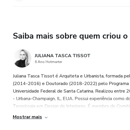
- Relacionar a prevenção de qu
- Conceituar Aging in Place;
Saiba mais sobre quem criou o
- Apresentar dados sobre env
- Conhecer a legislação;
JULIANA TASCA TISSOT
6 Ano Hotmarter
- Aprender sobre temas relaci
idosas.
Juliana Tasca Tissot é Arquiteta e Urbanista, formada 
(2014-2016) e Doutorado (2018-2022) pelo Programa d
Universidade Federal de Santa Catarina. Realizou entre 
- Urbana-Champaign, IL, EUA. Possui experiência como d
Tecnologia em Design de Interiores. É membro do Comitê
Mostrar mais