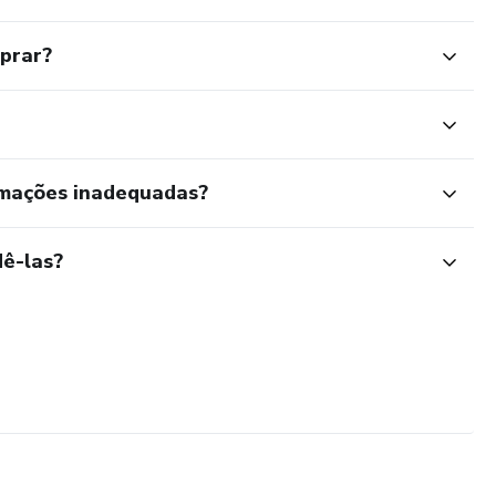
mprar?
rmações inadequadas?
ê-las?