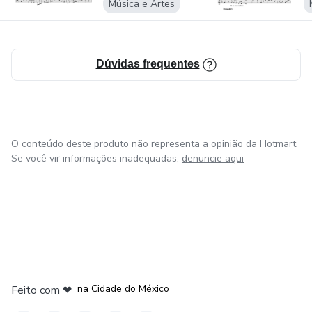
Música e Artes
Dúvidas frequentes
O conteúdo deste produto não representa a opinião da Hotmart.
Se você vir informações inadequadas,
denuncie aqui
em Bogotá
em Amsterdam
em Madrid
na Cidade do México
Feito com
❤
em Belo Horizonte