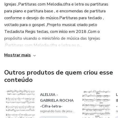
Igrejas ,Partituras com Melodia,cifra e letra ou partituras
para piano e partitura base , e encomendas de partitura
conforme o desejo do músico.Partituras para teclado ,
voltado para o gospel ,Projeto musical criado pelo
Tecladista Regis teclas, com início em 2018 ,Com o
propósito visando o ministério de música das Igrejas
,Partituras com Melodia,cifra e letra ou p...
Mostrar mais
Outros produtos de quem criou esse
conteúdo
ALELUIA -
L
GABRIELA ROCHA
-Cifra-letra-
-
reginaldo luis de jesus silva
melodia-Clave de
M
FÁ