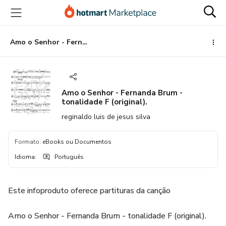
Ir
Ir
Ir
para
para
para
o
o
o
conteúdo
pagamento
rodapé
Amo o Senhor - Fernanda Brum - tonalidade F (original).
principal
Amo o Senhor - Fernanda Brum -
tonalidade F (original).
reginaldo luis de jesus silva
Formato
:
eBooks ou Documentos
Idioma
:
Português
Este infoproduto oferece partituras da canção
Amo o Senhor - Fernanda Brum - tonalidade F (original).