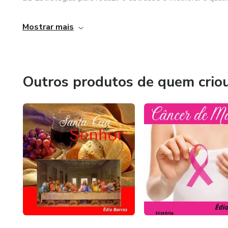
💧 Dicas práticas para fortalecer seu sistema imunológico
Mostrar mais
Outros produtos de quem crio