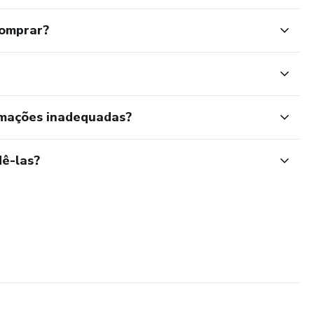
comprar?
rmações inadequadas?
ê-las?