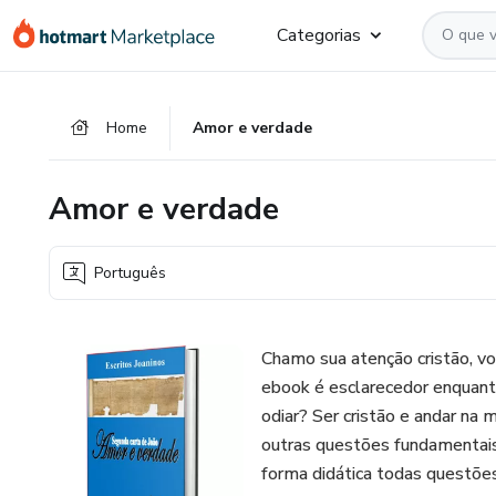
Ir
Ir
Ir
Categorias
para
para
para
o
o
o
conteúdo
pagamento
rodapé
Home
Amor e verdade
principal
Amor e verdade
Português
Chamo sua atenção cristão, vo
ebook é esclarecedor enquanto
odiar? Ser cristão e andar na 
outras questões fundamentais 
forma didática todas questõe