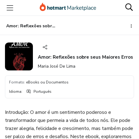
Ir
Ir
Ir
para
para
para
o
o
o
conteúdo
pagamento
rodapé
Amor: Reflexões sobre seus Maiores Erros
principal
Amor: Reflexões sobre seus Maiores Erros
Maria José De Lima
Formato
:
eBooks ou Documentos
Idioma
:
Português
Introdução: O amor é um sentimento poderoso e
transformador que permeia a vida de todos nós. Ele pode
trazer alegria, felicidade e crescimento, mas também pode
ser palco de erros e desafios. Neste ebook, exploraremos