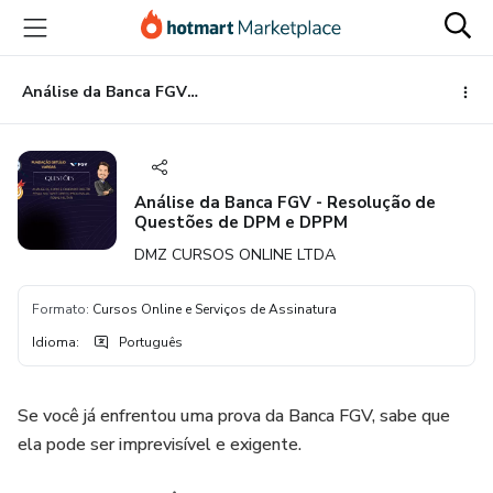
Ir
Ir
Ir
para
para
para
o
o
o
conteúdo
pagamento
rodapé
Análise da Banca FGV - Resolução de Questões de DPM e DPPM
principal
Análise da Banca FGV - Resolução de
Questões de DPM e DPPM
DMZ CURSOS ONLINE LTDA
Formato
:
Cursos Online e Serviços de Assinatura
Idioma
:
Português
Se você já enfrentou uma prova da Banca FGV, sabe que
ela pode ser imprevisível e exigente.