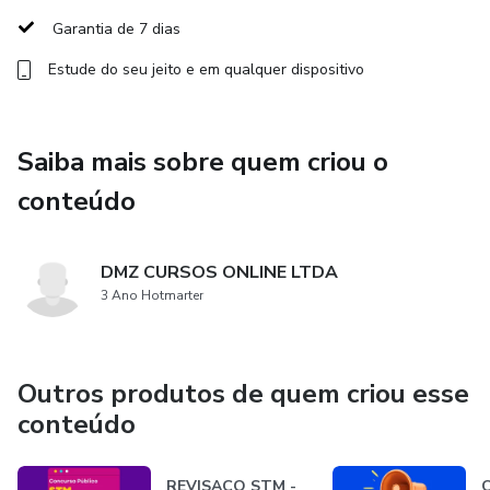
compra, sendo liberada imediatamente 02 (duas) aulas e,
Garantia de 7 dias
na semana seguinte (depois de 08 dias), as outras 02
Estude do seu jeito e em qualquer dispositivo
(duas).
Saiba mais sobre quem criou o
conteúdo
DMZ CURSOS ONLINE LTDA
3 Ano Hotmarter
Outros produtos de quem criou esse
conteúdo
REVISAÇO STM -
C