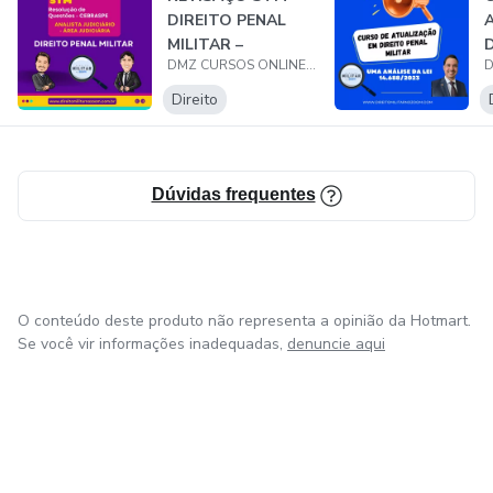
DIREITO PENAL
A
MILITAR –
D
DMZ CURSOS ONLINE LTDA
ANALISTA
M
JUDICIÁRIO -...
Direito
Dúvidas frequentes
O conteúdo deste produto não representa a opinião da Hotmart.
Se você vir informações inadequadas,
denuncie aqui