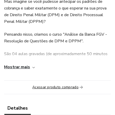
Mas imagine se você pudesse antecipar os padrões de
cobrança e saber exatamente o que esperar na sua prova
de Direito Penal Militar (DPM) e de Direito Processual
Penal Militar (DPPM)?
Pensando nisso, criamos o curso "Análise da Banca FGV -
Resolução de Questões de DPM e DPPM".
São 04 aulas gravadas (de aproximadamente 50 minutos
cada), em que, por intermédio de resolução de questões,
Mostrar mais
dos mais diversos concursos públicos organizados pela
Banca, pode verificar como a matéria DPM e DPPM é
cobrada pelos examinadores.
Acessar produto comprado
Professor: Wendell Petrachim Araujo – Juiz Federal da
Justiça Militar e Professor de Pós-graduação em Direito
Detalhes
O Curso ficará disponível por 60 (sessenta) dias após a