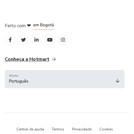
em Amsterdam
em Madrid
em Bogotá
Feito com
❤
em Belo Horizonte
na Cidade do México
Conheça a Hotmart
Idioma
Português
Central de ajuda
Termos
Privacidade
Cookies