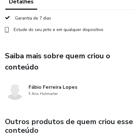
Detalhes
•Cap. 20: Fascias del cuello
Garantia de 7 dias
•Cap. 82, 83 y 84: Arterias y venas del cuello
Estude do seu jeito e em qualquer dispositivo
•Cap. 104: Faringe
•Cap. 92: Laringe
Saiba mais sobre quem criou o
conteúdo
•Cap. 105: Esófago CERVICAL
•Cap. 133: Glándula tiroides
Fábio Ferreira Lopes
5 Ano Hotmarter
•Cap. 134: Glándula paratiroides
Outros produtos de quem criou esse
conteúdo