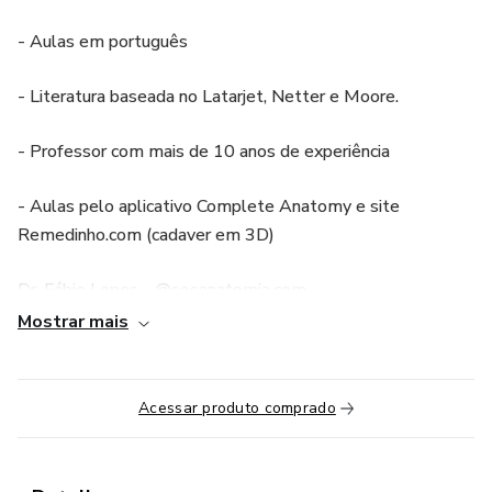
- Aulas em português
- Literatura baseada no Latarjet, Netter e Moore.
- Professor com mais de 10 anos de experiência
- Aulas pelo aplicativo Complete Anatomy e site
Remedinho.com (cadaver em 3D)
Dr. Fábio Lopes - @sosanatomia.com
Mostrar mais
Médico Revalidado UFSJ
Conteúdo:
Acessar produto comprado
•Cap. 19: Músculos del cuello