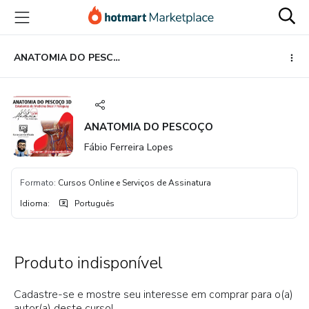
Ir
Ir
Ir
para
para
para
o
o
o
conteúdo
pagamento
rodapé
ANATOMIA DO PESCOÇO
principal
ANATOMIA DO PESCOÇO
Fábio Ferreira Lopes
Formato
:
Cursos Online e Serviços de Assinatura
Idioma
:
Português
Produto indisponível
Cadastre-se e mostre seu interesse em comprar para o(a)
autor(a) deste curso!