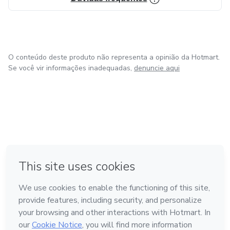
O conteúdo deste produto não representa a opinião da Hotmart.
Se você vir informações inadequadas,
denuncie aqui
em Bogotá
em Amsterdam
em Madrid
na Cidade do México
Feito com
❤
em Belo Horizonte
Conheça a Hotmart