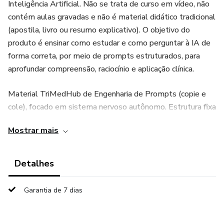
Inteligência Artificial. Não se trata de curso em vídeo, não
contém aulas gravadas e não é material didático tradicional
(apostila, livro ou resumo explicativo). O objetivo do
produto é ensinar como estudar e como perguntar à IA de
forma correta, por meio de prompts estruturados, para
aprofundar compreensão, raciocínio e aplicação clínica.
Material TriMedHub de Engenharia de Prompts (copie e
cole), focado em sistema nervoso autônomo. Estrutura fixa
em 10 blocos: Compreensão do conteúdo; Relações
Mostrar mais
estruturais e funcionais; Aplicação clínica; Questões de
prova; Fixação e revisão rápida; Erros comuns e armadilhas;
e outros.
Detalhes
Garantia de 7 dias