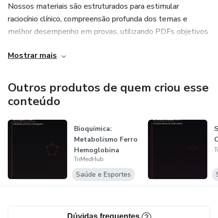
Nossos materiais são estruturados para estimular
raciocínio clínico, compreensão profunda dos temas e
melhor desempenho em provas, utilizando PDFs objetivos
aliados a prompts inteligentes, desenvolvidos
Mostrar mais
especificamente para potencializar o estudo com
inteligência artificial.
Outros produtos de quem criou esse
conteúdo
Bioquímica:
S
Metabolismo Ferro
C
Hemoglobina
T
TriMedHub
Saúde e Esportes
Dúvidas frequentes