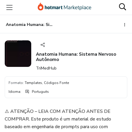
Ir
Ir
Ir
para
para
para
o
o
o
conteúdo
pagamento
rodapé
Anatomia Humana: Sistema Nervoso Autônomo
principal
Anatomia Humana: Sistema Nervoso
Autônomo
TriMedHub
Formato
:
Templates, Códigos Fonte
Idioma
:
Português
⚠️ ATENÇÃO – LEIA COM ATENÇÃO ANTES DE
COMPRAR. Este produto é um material de estudo
baseado em engenharia de prompts para uso com