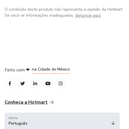
- A ficha técnica do modelo está disponível nas imagens
O conteúdo deste produto não representa a opinião da Hotmart.
do modelo, o que facilita o processo de produção e garante
Se você vir informações inadequadas,
denuncie aqui
a precisão nas medidas e detalhes do anel.
em Bogotá
em Amsterdam
em Madrid
na Cidade do México
Feito com
❤
em Belo Horizonte
Conheça a Hotmart
Idioma
Português