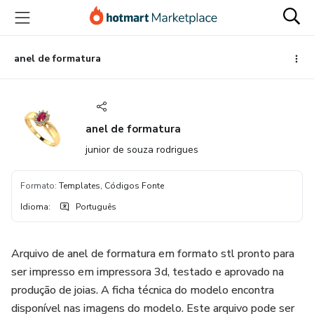
Ir
Ir
Ir
para
para
para
o
o
o
conteúdo
pagamento
rodapé
anel de formatura
principal
anel de formatura
junior de souza rodrigues
Formato
:
Templates, Códigos Fonte
Idioma
:
Português
Arquivo de anel de formatura em formato stl pronto para
ser impresso em impressora 3d, testado e aprovado na
produção de joias. A ficha técnica do modelo encontra
disponível nas imagens do modelo. Este arquivo pode ser