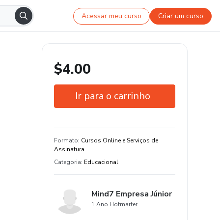
Acessar meu curso
Criar um curso
$4.00
Ir para o carrinho
Garantia de 7 dias
Estude do seu jeito e em qualquer
Formato
:
Cursos Online e Serviços de
dispositivo
Assinatura
Categoria
:
Educacional
Mind7 Empresa Júnior
1 Ano Hotmarter