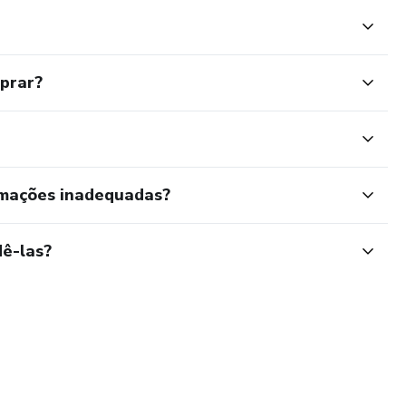
mprar?
rmações inadequadas?
ê-las?