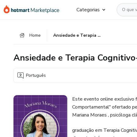
Ir
Ir
Ir
Categorias
para
para
para
o
o
o
conteúdo
pagamento
rodapé
Home
Ansiedade e Terapia Cognitivo-Comportamental
principal
Ansiedade e Terapia Cognitiv
Português
Este evento online exclusivo 
Comportamental" ofertado pel
Mariana Moraes , psicóloga c
graduação em Terapia Cognit