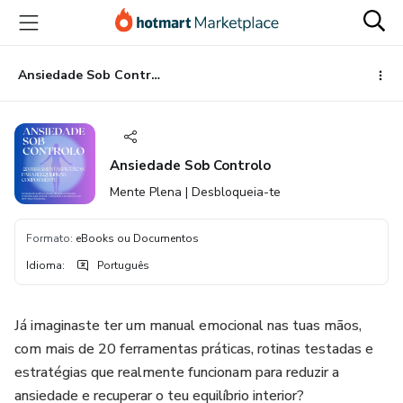
Ir
Ir
Ir
para
para
para
o
o
o
conteúdo
pagamento
rodapé
Ansiedade Sob Controlo
principal
Ansiedade Sob Controlo
Mente Plena | Desbloqueia-te
Formato
:
eBooks ou Documentos
Idioma
:
Português
Já imaginaste ter um manual emocional nas tuas mãos,
com mais de 20 ferramentas práticas, rotinas testadas e
estratégias que realmente funcionam para reduzir a
ansiedade e recuperar o teu equilíbrio interior?