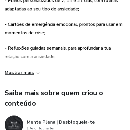
- Planos personalizados de 7, 14 e 21 dias, com rotinas
devolvem o controlo da tua mente e das tuas emoções.
adaptadas ao seu tipo de ansiedade;
Este eBook é para ti se sentes que estás cansado de
- Cartões de emergência emocional, prontos para usar em
sobreviver e pronto para finalmente viver com leveza,
momentos de crise;
clareza e presença.
- Reflexões guiadas semanais, para aprofundar a tua
Estás preparado(a) para o teu recomeço emocional?
relação com a ansiedade;
Não é só um eBook — é o primeiro passo para a tua
- Técnicas comprovadas como Respiração 4-7-8, Técnica
Mostrar mais
libertação interior.
STOP, escrita terapêutica etc;
Saiba mais sobre quem criou o
- Pouco investimento, grandes resultados na tua vida.
conteúdo
Mente Plena | Desbloqueia-te
1 Ano Hotmarter