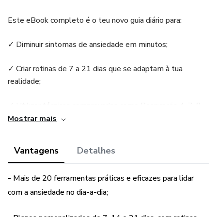
Este eBook completo é o teu novo guia diário para:
✓ Diminuir sintomas de ansiedade em minutos;
✓ Criar rotinas de 7 a 21 dias que se adaptam à tua
realidade;
✓ Utilizar técnicas comprovadas como Respiração 4-7-8,
Técnica STOP, escrita terapêutica e muito mais;
Mostrar mais
✓ Descobrir planos personalizados para os diferentes
Vantagens
Detalhes
tipos de ansiedade;
- Mais de 20 ferramentas práticas e eficazes para lidar
Ter cartões de emergência emocional para quando
precisares de apoio imediato;
com a ansiedade no dia-a-dia;
E refletir semanalmente com exercícios profundos que te