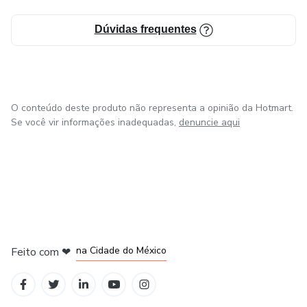
Dúvidas frequentes
O conteúdo deste produto não representa a opinião da Hotmart.
Se você vir informações inadequadas,
denuncie aqui
em Bogotá
em Amsterdam
em Madrid
na Cidade do México
Feito com
❤
em Belo Horizonte