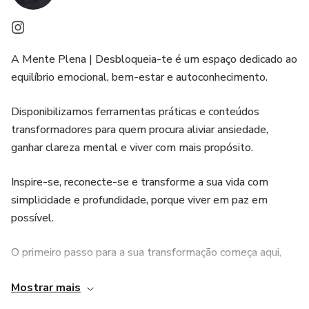
A Mente Plena | Desbloqueia-te é um espaço dedicado ao
equilíbrio emocional, bem-estar e autoconhecimento.
Disponibilizamos ferramentas práticas e conteúdos
transformadores para quem procura aliviar ansiedade,
ganhar clareza mental e viver com mais propósito.
Inspire-se, reconecte-se e transforme a sua vida com
simplicidade e profundidade, porque viver em paz em
possível.
O primeiro passo para a sua transformação começa aqui,
descubra um caminho guiado para desbloquear a sua
Mostrar mais
autoconfiança, encontrar o seu propósito e construir uma
nova vida pessoal e profissional.