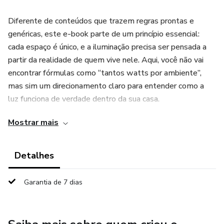
Diferente de conteúdos que trazem regras prontas e
genéricas, este e-book parte de um princípio essencial:
cada espaço é único, e a iluminação precisa ser pensada a
partir da realidade de quem vive nele. Aqui, você não vai
encontrar fórmulas como “tantos watts por ambiente”,
mas sim um direcionamento claro para entender como a
luz funciona de verdade dentro da sua casa.
Mostrar mais
Ao longo do conteúdo, você vai aprender a analisar seus
ambientes de forma mais estratégica, considerando
fatores como layout, móveis, rotina, atividades realizadas
Detalhes
em cada espaço, entrada de luz natural e sensações que
você deseja criar. O e-book também aborda conceitos
Garantia de 7 dias
fundamentais de iluminação, como tipos de luz,
temperatura de cor, conforto visual, luz e sombra, além de
orientar como escolher produtos de forma mais assertiva e