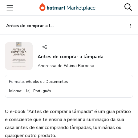
Ir
Ir
Ir
para
para
para
o
o
o
conteúdo
pagamento
rodapé
Antes de comprar a lâmpada
principal
Antes de comprar a lâmpada
Andressa de Fátima Barbosa
Formato
:
eBooks ou Documentos
Idioma
:
Português
O e-book “Antes de comprar a lâmpada” é um guia prático
e consciente que te ensina a pensar a iluminação da sua
casa antes de sair comprando lâmpadas, luminárias ou
qualquer outro produto.