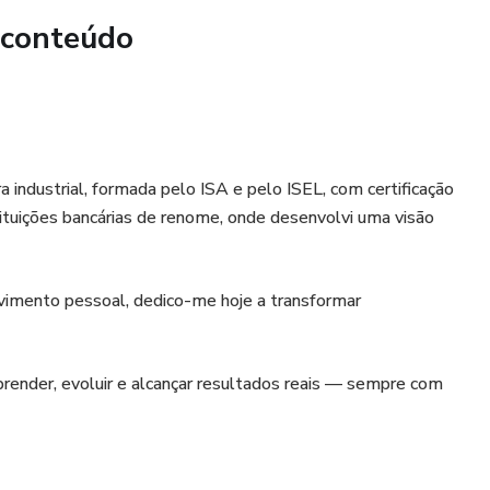
m grandes diferenças visuais;
 conteúdo
 espaços parecer desorganizados ou ultrapassados.
 acessível e adaptado à vida real.
à tua casa sem stress, sem obras complicadas e sem gastar
industrial, formada pelo ISA e pelo ISEL, com certificação
 mostrar-te como transformar qualquer espaço com
stituições bancárias de renome, onde desenvolvi uma visão
o mais estilo.
vimento pessoal, dedico-me hoje a transformar
prender, evoluir e alcançar resultados reais — sempre com