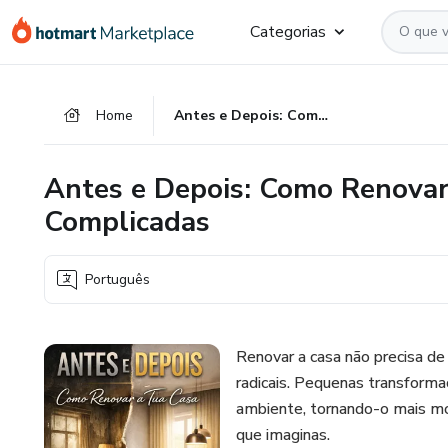
Ir
Ir
Ir
Categorias
para
para
para
o
o
o
conteúdo
pagamento
rodapé
Home
Antes e Depois: Como Renovar a Tua Casa Sem Obras Complicadas
principal
Antes e Depois: Como Renovar
Complicadas
Português
Renovar a casa não precisa d
radicais. Pequenas transfor
ambiente, tornando-o mais mo
que imaginas.