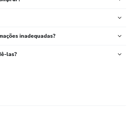
rmações inadequadas?
ê-las?