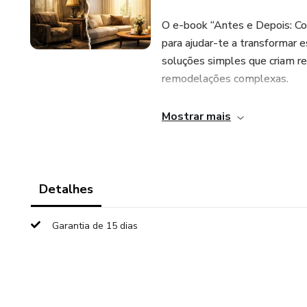
O e-book “Antes e Depois: Co
para ajudar-te a transformar e
soluções simples que criam r
remodelações complexas.
Neste guia prático e inspirador
Mostrar mais
1. Como renovar ambientes s
2. Estratégias simples para m
Detalhes
3. O impacto das cores, ilumin
Garantia de 15 dias
4. Formas inteligentes de rea
5. Ideias práticas para transfo