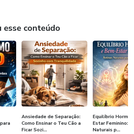
u esse conteúdo
Ansiedade de Separação:
Equilíbrio Hormo
 para
Como Ensinar o Teu Cão a
Estar Feminino: R
Ficar Sozi...
Naturais p...