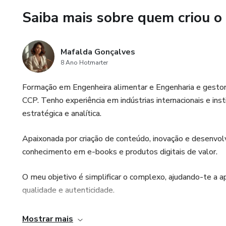
6. Pequenas mudanças que cria
Saiba mais sobre quem criou o
7. Erros comuns que fazem os
Mafalda Gonçalves
Tudo explicado de forma clara,
8 Ano Hotmarter
Se queres dar uma nova vida 
Formação em Engenheira alimentar e Engenharia e gestora 
uma fortuna, este e-book vai
CCP. Tenho experiência em indústrias internacionais e in
criatividade, estratégia e muit
estratégica e analítica.
Apaixonada por criação de conteúdo, inovação e desenvol
conhecimento em e-books e produtos digitais de valor.
O meu objetivo é simplificar o complexo, ajudando-te a a
qualidade e autenticidade.
Mostrar mais