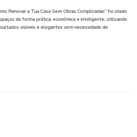
mo Renovar a Tua Casa Sem Obras Complicadas” foi criado
spaços de forma prática, económica e inteligente, utilizando
esultados visíveis e elegantes sem necessidade de
 vais aprender:
em grandes obras;
odernizar a casa com baixo orçamento;
ação e organização visual;
proveitar móveis e decoração;
rmar salas, quartos, cozinhas e casas de banho;