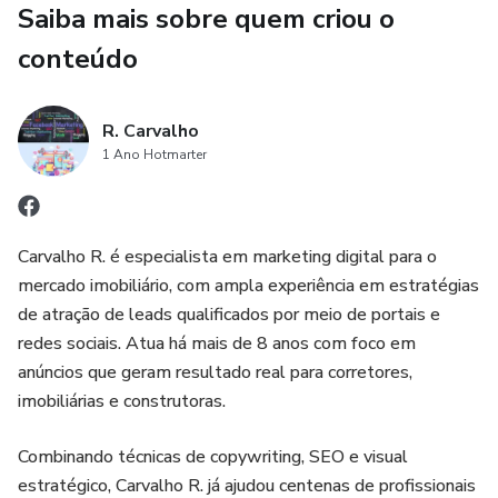
Saiba mais sobre quem criou o
no investimento
conteúdo
Como evitar os erros mais comuns que desperdiçam
dinheiro
R. Carvalho
Dicas práticas para fazer anúncios que realmente
1 Ano Hotmarter
convertem
Bônus especial
Carvalho R. é especialista em marketing digital para o
mercado imobiliário, com ampla experiência em estratégias
passo a passo de como Criando sua Conta no Facebook e
de atração de leads qualificados por meio de portais e
colocar suas campanhas no ar.
redes sociais. Atua há mais de 8 anos com foco em
anúncios que geram resultado real para corretores,
Invista só R$19,99 e comece a transformar seus anúncios
imobiliárias e construtoras.
em vendas reais!
Combinando técnicas de copywriting, SEO e visual
estratégico, Carvalho R. já ajudou centenas de profissionais