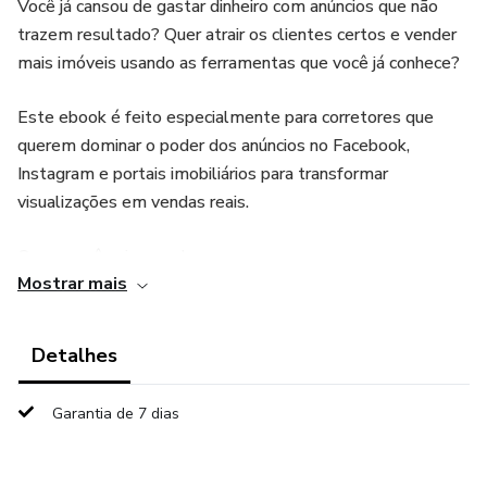
Você já cansou de gastar dinheiro com anúncios que não
trazem resultado? Quer atrair os clientes certos e vender
mais imóveis usando as ferramentas que você já conhece?
Este ebook é feito especialmente para corretores que
querem dominar o poder dos anúncios no Facebook,
Instagram e portais imobiliários para transformar
visualizações em vendas reais.
O que você vai aprender:
Mostrar mais
Como criar anúncios matadores que chamam a atenção do
cliente ideal
Detalhes
Quais palavras e chamadas usar para despertar interesse
Garantia de 7 dias
imediato
Estratégias para segmentar o público certo e economizar