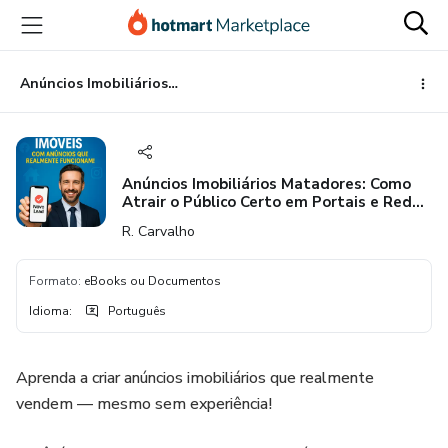
Ir
Ir
Ir
para
para
para
o
o
o
conteúdo
pagamento
rodapé
Anúncios Imobiliários Matadores: Como Atrair o Público Certo em Portais e Redes Sociais
principal
Anúncios Imobiliários Matadores: Como
Atrair o Público Certo em Portais e Redes
Sociais
R. Carvalho
Formato
:
eBooks ou Documentos
Idioma
:
Português
Aprenda a criar anúncios imobiliários que realmente
vendem — mesmo sem experiência!