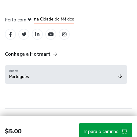
em Bogotá
em Amsterdam
em Madrid
na Cidade do México
Feito com
❤
em Belo Horizonte
Conheça a Hotmart
Idioma
Português
Central de ajuda
Termos
Privacidade
Cookies
$5.00
Ir para o carrinho