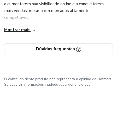
a aumentarem sua visibilidade online e a conquistarem
mais vendas, mesmo em mercados altamente
competitivos.
Mostrar mais
Apaixonado por transformar conhecimento técnico em
soluções simples e aplicáveis, o autor desenvolveu este
material com o objetivo de capacitar corretores a se
Dúvidas frequentes
destacarem nos anúncios e venderem mais, usando os
recursos que já têm em mãos.
O conteúdo deste produto não representa a opinião da Hotmart.
Se você vir informações inadequadas,
denuncie aqui