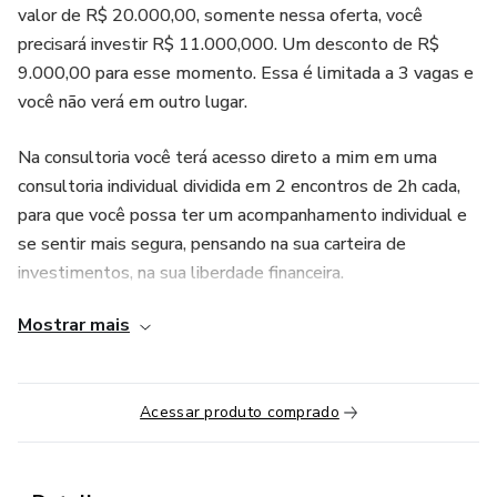
valor de R$ 20.000,00, somente nessa oferta, você
precisará investir R$ 11.000,000. Um desconto de R$
9.000,00 para esse momento. Essa é limitada a 3 vagas e
você não verá em outro lugar.
Na consultoria você terá acesso direto a mim em uma
consultoria individual dividida em 2 encontros de 2h cada,
para que você possa ter um acompanhamento individual e
se sentir mais segura, pensando na sua carteira de
investimentos, na sua liberdade financeira.
Mostrar mais
Vamos tomar juntas as melhores decisões para os seus
objetivos de curto, médio e longo prazo.
Nosso encontro é marcado após o encerramento da sua
Acessar produto comprado
turma, porque assim você vai aproveitar ainda mais essa
consultoria. Assim que você concluir o curso nós vamos