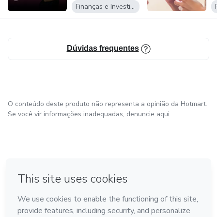
Finanças e Investimentos
Dúvidas frequentes
O conteúdo deste produto não representa a opinião da Hotmart.
Se você vir informações inadequadas,
denuncie aqui
em Bogotá
em Amsterdam
em Madrid
na Cidade do México
Feito com
❤
em Belo Horizonte