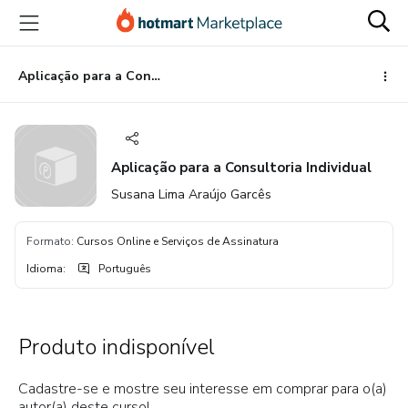
Ir
Ir
Ir
para
para
para
o
o
o
conteúdo
pagamento
rodapé
Aplicação para a Consultoria Individual
principal
Aplicação para a Consultoria Individual
Susana Lima Araújo Garcês
Formato
:
Cursos Online e Serviços de Assinatura
Idioma
:
Português
Produto indisponível
Cadastre-se e mostre seu interesse em comprar para o(a)
autor(a) deste curso!