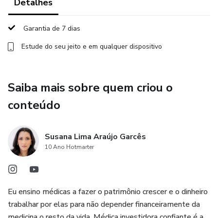
marcar consultoria e juntas melhorar o que você já
Detalhes
aprendeu, reforçando e te guiando ainda mais.
Garantia de 7 dias
Estude do seu jeito e em qualquer dispositivo
Saiba mais sobre quem criou o
conteúdo
Susana Lima Araújo Garcês
10 Ano Hotmarter
Eu ensino médicas a fazer o patrimônio crescer e o dinheiro
trabalhar por elas para não depender financeiramente da
medicina o resto da vida. Médica investidora confiante é a