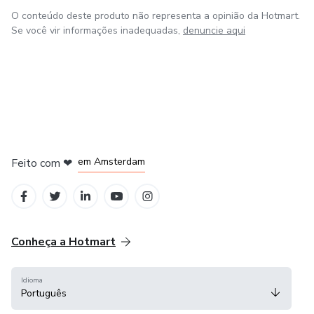
O conteúdo deste produto não representa a opinião da Hotmart.
Se você vir informações inadequadas,
denuncie aqui
em Madrid
em Amsterdam
Feito com
❤
em Belo Horizonte
na Cidade do México
em Bogotá
Conheça a Hotmart
Idioma
Português