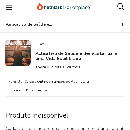
Ir
Ir
Ir
para
para
para
o
o
o
conteúdo
pagamento
rodapé
Aplicativo de Saúde e Bem-Estar para uma Vida Equilibrada
principal
Aplicativo de Saúde e Bem-Estar para
uma Vida Equilibrada
andre luiz das silva trois
Formato
:
Cursos Online e Serviços de Assinatura
Idioma
:
Português
Produto indisponível
Cadastre-se e mostre seu interesse em comprar para o(a)