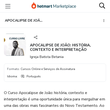
Ir
Ir
Ir
para
para
para
o
o
o
conteúdo
pagamento
rodapé
APOCALIPSE DE JOÃO: HISTÓRIA, CONTEXTO E INTERPRETAÇÃO
principal
APOCALIPSE DE JOÃO: HISTÓRIA,
CONTEXTO E INTERPRETAÇÃO
Igreja Batista Betania
Formato
:
Cursos Online e Serviços de Assinatura
Idioma
:
Português
O Curso Apocalipse de João: história, contexto e
interpretação é uma oportunidade única para mergulhar em
uma das obras mais fascinantes do Novo Testamento. Ao