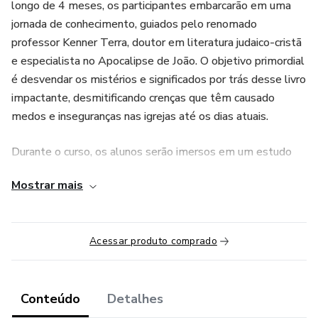
longo de 4 meses, os participantes embarcarão em uma
jornada de conhecimento, guiados pelo renomado
professor Kenner Terra, doutor em literatura judaico-cristã
e especialista no Apocalipse de João. O objetivo primordial
é desvendar os mistérios e significados por trás desse livro
impactante, desmitificando crenças que têm causado
medos e inseguranças nas igrejas até os dias atuais.
Durante o curso, os alunos serão imersos em um estudo
aprofundado sobre o contexto histórico e cultural em que o
Mostrar mais
livro foi escrito, compreendendo suas imagens e temas
complexos. Utilizando pesquisas atuais, serão revelados
os significados das visões do profeta João, relacionando-as
Acessar produto comprado
com a apocalíptica judaica e o mundo romano do primeiro
século. A abordagem madura e responsável permitirá aos
estudantes acessar a beleza e a essência do Apocalipse,
Conteúdo
Detalhes
evitando interpretações exageradas e equivocadas. As