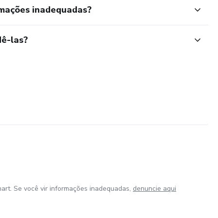
rmações inadequadas?
ê-las?
art. Se você vir informações inadequadas,
denuncie aqui