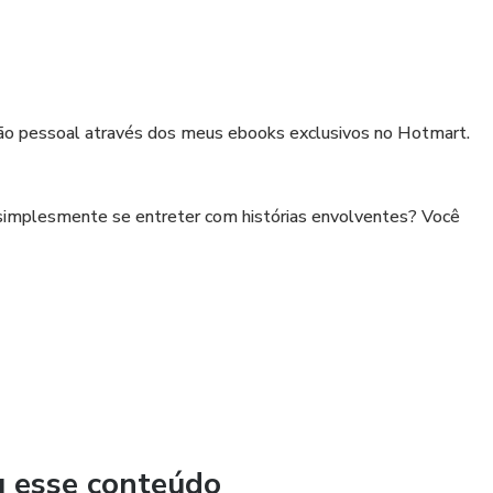
ão pessoal através dos meus ebooks exclusivos no Hotmart.
 simplesmente se entreter com histórias envolventes? Você
ado para proporcionar uma experiência única e valiosa.
ópicos, desde desenvolvimento pessoal até romance e muito
u esse conteúdo