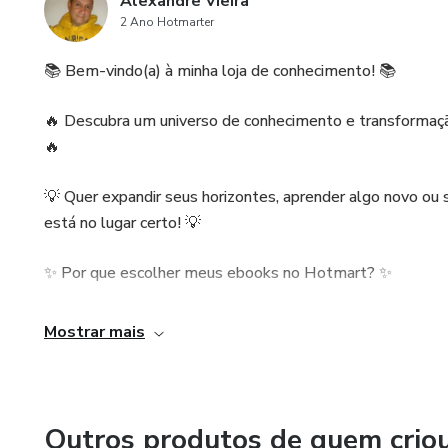
Alexandre Vieira
2 Ano Hotmarter
📚 Bem-vindo(a) à minha loja de conhecimento! 📚
🔥 Descubra um universo de conhecimento e transformaç
🔥
💡 Quer expandir seus horizontes, aprender algo novo ou
está no lugar certo! 💡
✨ Por que escolher meus ebooks no Hotmart? ✨
🚀 Conteúdo Exclusivo: Cada ebook foi cuidadosamente cri
Mostrar mais
📖 Diversidade de Temas: Explore uma ampla gama de t
mais.
Outros produtos de quem crio