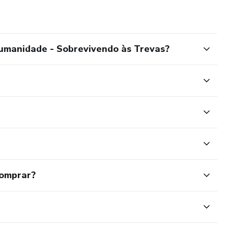
hecimento e entretenimento de qualidade! 📖✨
umanidade - Sobrevivendo às Trevas?
comprar?