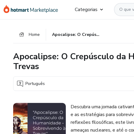
Ir
Ir
Ir
Categorias
para
para
para
o
o
o
conteúdo
pagamento
rodapé
Home
Apocalipse: O Crepúsculo da Humanidade - Sobrevivendo às Trevas
principal
Apocalipse: O Crepúsculo da 
Trevas
Português
Descubra uma jornada cativan
e as estratégias para sobrevi
reflexões filosóficas, este l
ameaças nucleares, e até o co