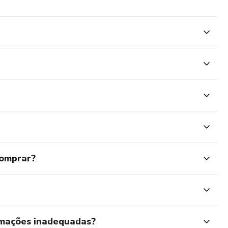
comprar?
rmações inadequadas?