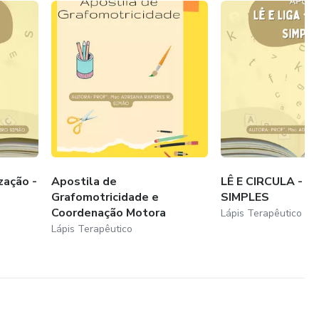
e trata de assuntos sobre Inclusão;
zação -
Apostila de
LÊ E CIRCULA - S
Grafomotricidade e
SIMPLES
Coordenação Motora
Lápis Terapêutico
Lápis Terapêutico
ão;