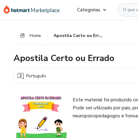
Ir
Ir
Ir
Categorias
para
para
para
o
o
o
conteúdo
pagamento
rodapé
Home
Apostila Certo ou Errado
principal
Apostila Certo ou Errado
Português
Este material foi produzido co
Pode ser utilizado por pais, 
neuropsicopedagogos e fonoa