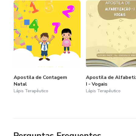
Psicopedagoga Clínica;
Palestrante;
Produtora de materiais terapêuticos;
Organizadora e apresentadora do Pod-Cast, Pod-Incluir qu
Tutora Presencial Universitária;
Apostila de Contagem
Apostila de Alfabeti
Natal
I - Vogais
Professora Universitária;
Lápis Terapêutico
Lápis Terapêutico
Professora formadora na Secretaria de Estado de Educaç
Professora da Educação Básica;
Perguntas Frequentes