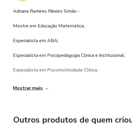
Adriana Ramires Ribeiro Simão -
Mestre em Educação Matemática;
Especialista em ABA;
Especialista em Psicopedagogia Clinica e Institucional;
Especialista em Psicomotricidade Clínica;
Especialista em Educ. à Distância;
Mostrar mais
Graduação em Lic. Matemática;
Graduação em Pedagogia;
Outros produtos de quem crio
Experiências: