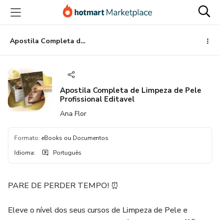
Ir
Ir
Ir
para
para
para
o
o
o
conteúdo
pagamento
rodapé
Apostila Completa de Limpeza de Pele Profissional Editavel
principal
Apostila Completa de Limpeza de Pele
Profissional Editavel
Ana Flor
Formato
:
eBooks ou Documentos
Idioma
:
Português
PARE DE PERDER TEMPO! ⏰
Eleve o nível dos seus cursos de Limpeza de Pele e