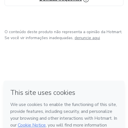
O conteúdo deste produto não representa a opinião da Hotmart.
Se você vir informações inadequadas,
denuncie aqui
em Amsterdam
em Madrid
em Bogotá
Feito com
❤
em Belo Horizonte
na Cidade do México
Conheça a Hotmart