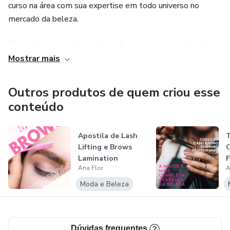
curso na área com sua expertise em todo universo no
mercado da beleza.
Protocolos de Limpeza de Pele profunda ✨
Ensinando o encantamento de florescer no mercado da
Produtos e ativos utilizados 🧪
beleza, elevando a auto estima
Mostrar mais
Cuidados pré e pós-procedimento ✅
com diversas funções e com alto padrão de conhecimento
Outros produtos de quem criou esse
técnico e prático na área.
Não deixe sua marca para trás. Invista no material que vai
conteúdo
elevar o padrão do seu curso e o seu negócio. 🔝
Apostila de Lash
T
Garanta agora a apostila que vai transformar seu método
Lifting e Brows
C
de ensino! 🛒
Lamination
F
Ana Flor
A
N
Moda e Beleza
Dúvidas frequentes