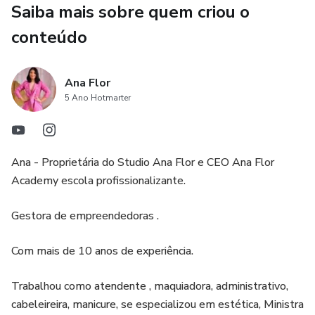
Saiba mais sobre quem criou o
Economize seu tempo: Receba um material pronto para
usar e foque no que realmente importa: suas alunas.
conteúdo
Construa sua marca: Adicione sua logo, cores e nome. 🎨✍️
Entregue um conteúdo 100% alinhado com a sua
Ana Flor
5 Ano Hotmarter
identidade visual.
Ensine com confiança: 💪 Com um conteúdo completo e
detalhado, você garante que suas alunas aprendam de
Ana - Proprietária do Studio Ana Flor e CEO Ana Flor
forma profissional e segura, do básico ao avançado.
Academy escola profissionalizante.
O que sua aluna vai aprender: 🎓
Gestora de empreendedoras .
Biossegurança e estrutura da pele 🧬
Com mais de 10 anos de experiência.
Análise de fototipo e tipos de pele 🧐
Trabalhou como atendente , maquiadora, administrativo,
cabeleireira, manicure, se especializou em estética, Ministra
Técnicas de extração e esfoliação 🧖‍♀️