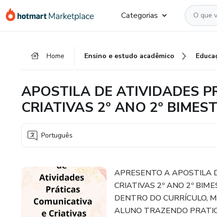
Ir
Ir
Ir
Categorias
para
para
para
o
o
o
conteúdo
pagamento
rodapé
Home
Ensino e estudo acadêmico
Educa
principal
APOSTILA DE ATIVIDADES P
CRIATIVAS 2º ANO 2º BIMES
Português
APRESENTO A APOSTILA D
CRIATIVAS 2º ANO 2º BI
DENTRO DO CURRÍCULO, 
ALUNO TRAZENDO PRATIC