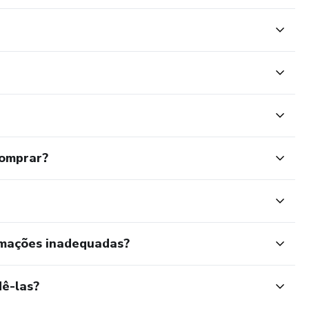
comprar?
rmações inadequadas?
ê-las?