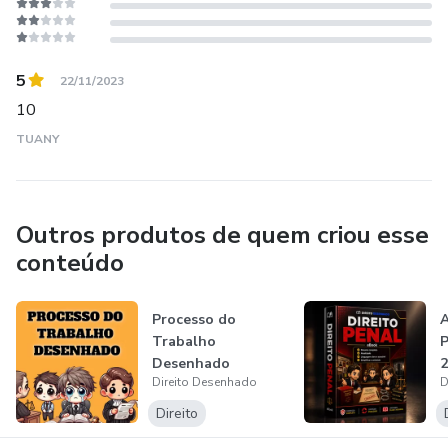
5
22/11/2023
10
TUANY
Outros produtos de quem criou esse
conteúdo
Processo do
A
Trabalho
P
Desenhado
2
Direito Desenhado
D
(Atualizado - 2026)
Direito