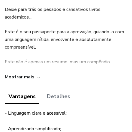
Deixe para trás os pesados e cansativos livros
acadêmicos...
Este é o seu passaporte para a aprovação, guiando-o com
uma linguagem nítida, envolvente e absolutamente
compreensível.
Este não é apenas um resumo, mas um compêndio
completo de Direito Constitucional.
Mostrar mais
Uma mina de ouro de conhecimento que desvenda todas
as complexidades deste campo do direito de forma
Vantagens
Detalhes
incrivelmente simples.
- Linguagem clara e acessível;
Desenvolvido pelo "Direito Desenhado", este material
tem a missão de tornar o Direito Constitucional mais
- Aprendizado simplificado;
didático e compreensível.