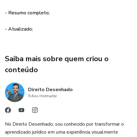
Aqui, a didática e a simplicidade caminham lado a lado,
- Resumo completo;
transformando o aprendizado em uma jornada satisfatória
- Atualizado;
Saiba mais sobre quem criou o
conteúdo
Direito Desenhado
9 Ano Hotmarter
No Direito Desenhado, sou conhecido por transformar o
aprendizado jurídico em uma experiência visualmente