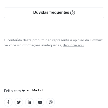
Dúvidas frequentes
O conteúdo deste produto não representa a opinião da Hotmart.
Se você vir informações inadequadas,
denuncie aqui
em Madrid
Feito com
❤
em Belo Horizonte
na Cidade do México
em Bogotá
em Amsterdam