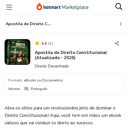
Ir
Ir
Ir
para
para
para
o
o
o
conteúdo
pagamento
rodapé
Apostila de Direito Constitucional (Atualizado - 2026)
principal
5.0
(
1
)
Apostila de Direito Constitucional
(Atualizado - 2026)
Direito Desenhado
Formato
:
eBooks ou Documentos
Idioma
:
Português
Abra os olhos para um revolucionário jeito de dominar o
Direito Constitucional! Aqui, você tem em mãos um ebook
valioso que vai conduzi-lo direto ao sucesso.