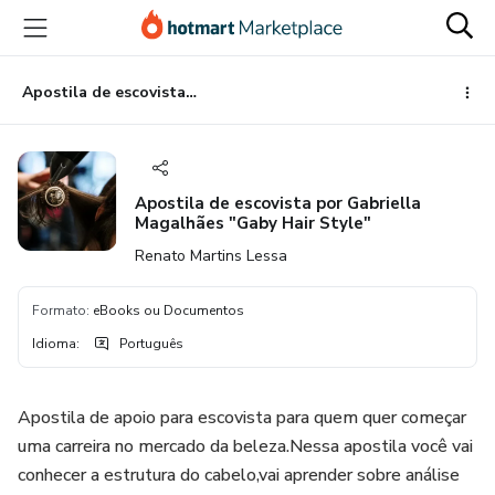
Ir
Ir
Ir
para
para
para
o
o
o
conteúdo
pagamento
rodapé
Apostila de escovista por Gabriella Magalhães "Gaby Hair Style"
principal
Apostila de escovista por Gabriella
Magalhães "Gaby Hair Style"
Renato Martins Lessa
Formato
:
eBooks ou Documentos
Idioma
:
Português
Apostila de apoio para escovista para quem quer começar
uma carreira no mercado da beleza.Nessa apostila você vai
conhecer a estrutura do cabelo,vai aprender sobre análise