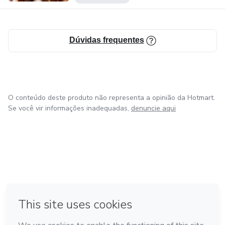
Dúvidas frequentes
O conteúdo deste produto não representa a opinião da Hotmart.
Se você vir informações inadequadas,
denuncie aqui
em Madrid
em Amsterdam
Feito com
❤
em Belo Horizonte
na Cidade do México
em Bogotá