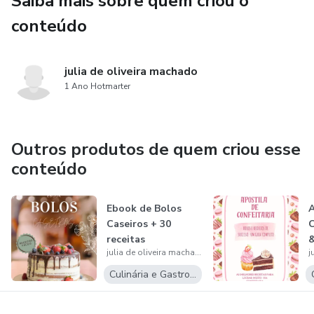
Saiba mais sobre quem criou o
Transforme sua paixão por sobremesas em um verdadeiro
conteúdo
sucesso! 🍰✨
julia de oliveira machado
1 Ano Hotmarter
Outros produtos de quem criou esse
conteúdo
Ebook de Bolos
A
Caseiros + 30
C
receitas
&
julia de oliveira machado
S
Culinária e Gastronomia