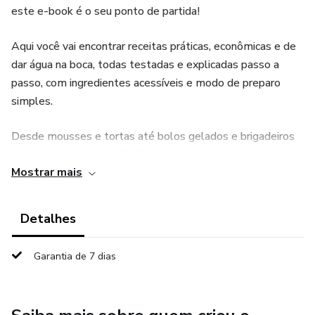
este e-book é o seu ponto de partida!
Aqui você vai encontrar receitas práticas, econômicas e de
dar água na boca, todas testadas e explicadas passo a
passo, com ingredientes acessíveis e modo de preparo
simples.
Desde mousses e tortas até bolos gelados e brigadeiros
— tudo pensado para facilitar sua rotina na cozinha e
Mostrar mais
garantir resultados deliciosos!
✅ Ideal para quem quer começar no mundo da confeitaria
Detalhes
✅ Ótimo para aumentar sua renda com doces caseiros
Garantia de 7 dias
✅ Perfeito para presentear ou montar cardápios por
encomenda