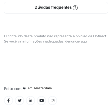
Dúvidas frequentes
O conteúdo deste produto não representa a opinião da Hotmart.
Se você vir informações inadequadas,
denuncie aqui
em Madrid
em Amsterdam
Feito com
❤
em Belo Horizonte
na Cidade do México
em Bogotá