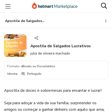
Ir
Ir
Ir
para
para
para
o
o
o
conteúdo
pagamento
rodapé
Apostila de Salgados Lucrativos
principal
Apostila de Salgados Lucrativos
julia de oliveira machado
Formato
:
eBooks ou Documentos
Idioma
:
Português
Apostila de doces e sobremesas para encantar e lucrar!
Seja para adoçar a vida da sua família, surpreender os
amigos ou começar a ganhar dinheiro com aquilo que ama,