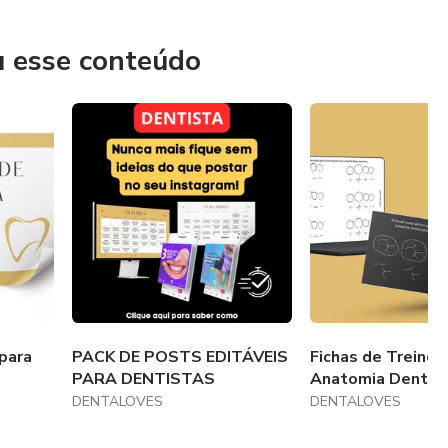
rovado.
u esse conteúdo
as, estudos de caso e procedimentos passo a passo,
forma eficaz na sua prática odontológica.
 o conhecimento essencial, poupando seu tempo e energia,
portante.
para
PACK DE POSTS EDITÁVEIS
Fichas de Treino 
PARA DENTISTAS
Anatomia Dental
DENTALOVES
DENTALOVES