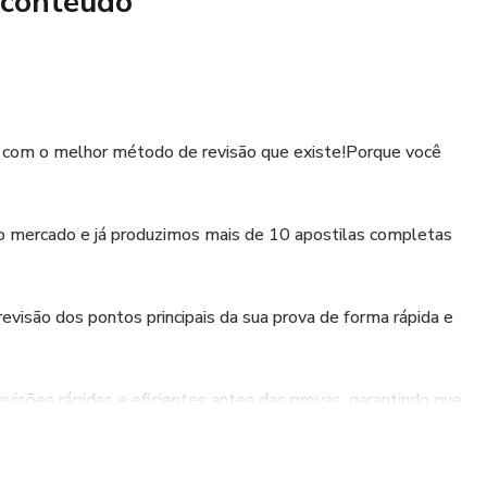
 conteúdo
va com o melhor método de revisão que existe!Porque você
no mercado e já produzimos mais de 10 apostilas completas
evisão dos pontos principais da sua prova de forma rápida e
evisões rápidas e eficientes antes das provas, garantindo que
ntes.
os os estudantes. O conteúdo que você ira receber é