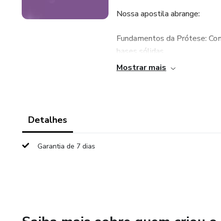
Nossa apostila abrange:
Fundamentos da Prótese: Comp
bases sólidas.
Mostrar mais
Estudos de Caso: Aprenda com 
desafiadores.
Dicas Práticas: Orientações pr
Detalhes
próteses, garantindo um ajuste
Garantia de 7 dias
Se você busca excelência na ár
para impulsionar sua prática pr
Não perca a chance de se des
agora e conquiste sorrisos mai