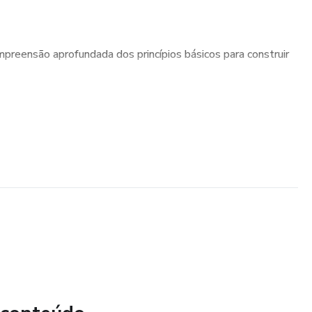
reensão aprofundada dos princípios básicos para construir
exemplos reais, adquirindo insights valiosos para casos
áticas para aprimorar sua habilidade na confecção de
 perfeito.
ea de prótese dentária, nossa apostila é o guia essencial
ofissional. 💼💪
tacar e elevar seu atendimento odontológico! 🚀🌟 Adquira
s confiantes e saudáveis. 🦷😊