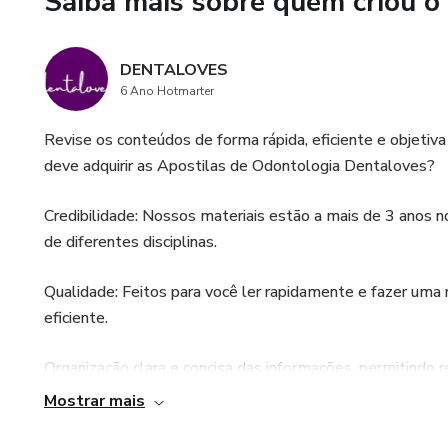
Saiba mais sobre quem criou o
DENTALOVES
6 Ano Hotmarter
Revise os conteúdos de forma rápida, eficiente e objeti
deve adquirir as Apostilas de Odontologia Dentaloves?
Credibilidade: Nossos materiais estão a mais de 3 anos 
de diferentes disciplinas.
Qualidade: Feitos para você ler rapidamente e fazer uma r
eficiente.
Organização clara e concisa das informações, permitindo r
você tenha o domínio necessário para obter notas excele
Mostrar mais
Preço justo: Cobramos um valor que cabe no bolso de tod