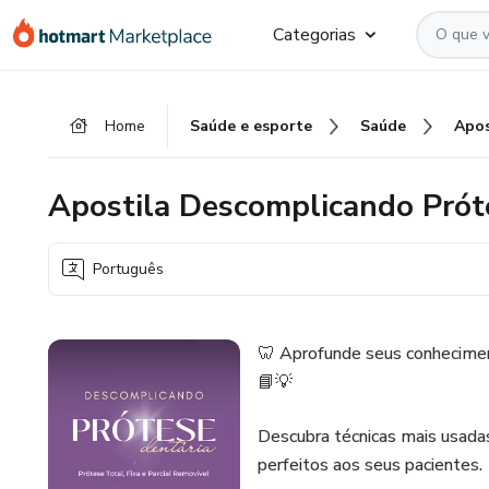
Ir
Ir
Ir
Categorias
para
para
para
o
o
o
conteúdo
pagamento
rodapé
Home
Saúde e esporte
Saúde
principal
Apostila Descomplicando Prót
Português
🦷 Aprofunde seus conhecimen
📘💡
Descubra técnicas mais usadas
perfeitos aos seus pacientes.