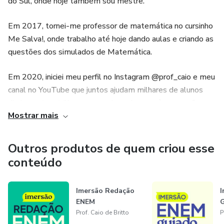
do Sul, onde hoje também sou mestre.
Em 2017, tornei-me professor de matemática no cursinho
Me Salva!, onde trabalho até hoje dando aulas e criando as
questões dos simulados de Matemática.
Em 2020, iniciei meu perfil no Instagram @prof_caio e meu
canal no YouTube que juntos ajudam milhares de alunos
diariamente a trilharem a sua jornada rumo à aprovação.
Mostrar mais
Já são centenas de alunos meus aprovados no ENEM e
outros vestibulares.
Outros produtos de quem criou esse
conteúdo
E agora chegou a sua vez!
Vem comigo!
Imersão Redação
I
ENEM
Prof. Caio de Britto
P