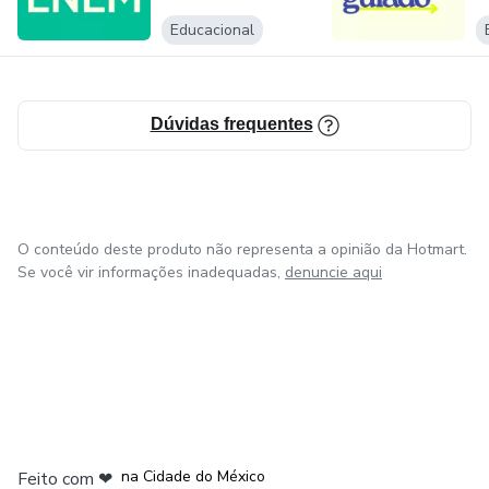
Educacional
Dúvidas frequentes
O conteúdo deste produto não representa a opinião da Hotmart.
Se você vir informações inadequadas,
denuncie aqui
em Bogotá
em Amsterdam
em Madrid
na Cidade do México
Feito com
❤