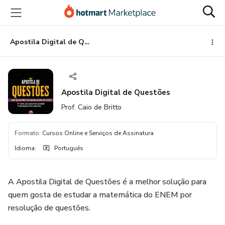
Ir
Ir
Ir
para
para
para
o
o
o
conteúdo
pagamento
rodapé
Apostila Digital de Questões
principal
Apostila Digital de Questões
Prof. Caio de Britto
Formato
:
Cursos Online e Serviços de Assinatura
Idioma
:
Português
A Apostila Digital de Questões é a melhor solução para
quem gosta de estudar a matemática do ENEM por
resolução de questões.