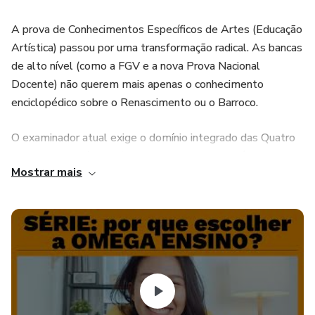
A prova de Conhecimentos Específicos de Artes (Educação
Artística) passou por uma transformação radical. As bancas
de alto nível (como a FGV e a nova Prova Nacional
Docente) não querem mais apenas o conhecimento
enciclopédico sobre o Renascimento ou o Barroco.
O examinador atual exige o domínio integrado das Quatro
Linguagens Artísticas (Artes Visuais, Dança, Música e
Mostrar mais
Teatro), o entendimento profundo sobre Estética e Cultura
Popular, e, principalmente, a aplicação das Seis Dimensões
do Conhecimento exigidas pela BNCC (Criação, Crítica,
Estesia, Expressão, Fruição e Reflexão). Se você está
estudando apenas por livros antigos de História da Arte,
está deixando a sua aprovação pelo caminho.
Para blindar a sua preparação e otimizar o seu tempo, a