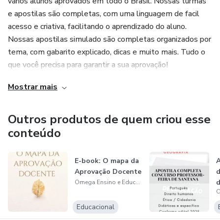
vários alunos aprovados em todo o Brasil. Nossas turmas
e apostilas são completas, com uma linguagem de facil
acesso e criativa, facilitando o aprendizado do aluno.
Nossas apostilas simulado são completas organizados por
tema, com gabarito explicado, dicas e muito mais. Tudo o
que você precisa para garantir a sua aprovação!
Mostrar mais
atualmente temos alunos de todos os Estados do Brasil.
Outros produtos de quem criou esse
conteúdo
E-book: O mapa da
A
Aprovação Docente
d
d
Omega Ensino e Educação
C
Educacional