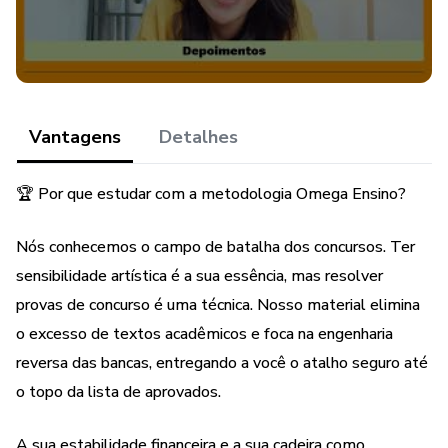
Omega Ensino desenvolveu o material definitivo e mais
estratégico do mercado para os professores de Artes.
📘 O que é a Apostila Específica de Artes (Omega
Ensino)?
Vantagens
Detalhes
Sob a coordenação do Prof. Paulo Cardoso, nós mapeamos
os editais mais rigorosos do país. Pegamos a teoria densa
🏆 Por que estudar com a metodologia Omega Ensino?
das universidades e a vastidão da História da Arte e
traduzimos para a linguagem direta e objetiva que
Nós conhecemos o campo de batalha dos concursos. Ter
realmente garante pontos na prova.
sensibilidade artística é a sua essência, mas resolver
provas de concurso é uma técnica. Nosso material elimina
O que você vai destravar neste arsenal de aprovação:
o excesso de textos acadêmicos e foca na engenharia
🎨 História da Arte Descomplicada: Resumos
reversa das bancas, entregando a você o atalho seguro até
esquematizados da Arte Mundial e Brasileira, com foco
o topo da lista de aprovados.
absoluto naquilo que mais cai (Semana de Arte Moderna
de 1922, Movimento Armorial, Tropicália, Arte
A sua estabilidade financeira e a sua cadeira como