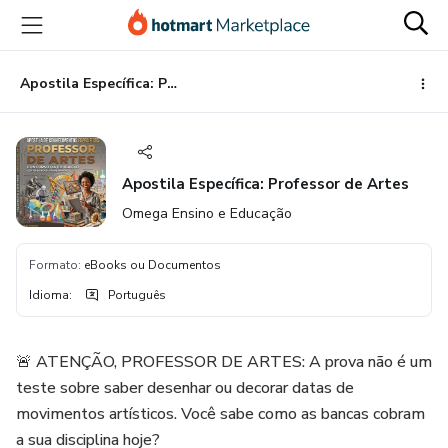
Ir
Ir
Ir
para
para
para
o
o
o
conteúdo
pagamento
rodapé
Apostila Específica: Professor de Artes
principal
Apostila Específica: Professor de Artes
Omega Ensino e Educação
Formato
:
eBooks ou Documentos
Idioma
:
Português
🚨 ATENÇÃO, PROFESSOR DE ARTES: A prova não é um
teste sobre saber desenhar ou decorar datas de
movimentos artísticos. Você sabe como as bancas cobram
a sua disciplina hoje?