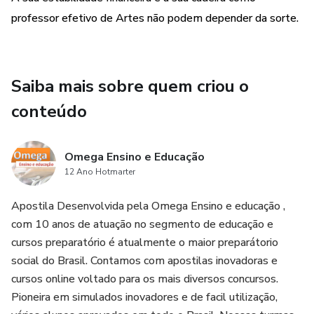
Contemporânea e as Vanguardas).
professor efetivo de Artes não podem depender da sorte.
🎭 As 4 Linguagens Integradas: Entenda como as bancas
cobram os fundamentos das Artes Visuais, o corpo e o
Saiba mais sobre quem criou o
movimento na Dança, os elementos formais da Música e a
expressividade no Teatro.
conteúdo
📖 O Ensino de Arte na BNCC: Um módulo tático sobre
como a Arte deve ser trabalhada na escola hoje. Domine
Omega Ensino e Educação
os campos de atuação, as competências específicas e o
12 Ano Hotmarter
rompimento com a
Apostila Desenvolvida pela Omega Ensino e educação ,
com 10 anos de atuação no segmento de educação e
cursos preparatório é atualmente o maior preparátorio
social do Brasil. Contamos com apostilas inovadoras e
cursos online voltado para os mais diversos concursos.
Pioneira em simulados inovadores e de facil utilização,