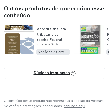
para quem comprou nosso material disponibilizamos as
Outros produtos de quem criou esse
atualizações no nossa pagina www.concursosgois.com.br
conteúdo
obrigado pela atenção ass: ceo concursosgoias
Apostila analista
tributário da
P
receita Federal
G
concurso Goiás
c
Negócios e Carreira
Dúvidas frequentes
O conteúdo deste produto não representa a opinião da Hotmart.
Se você vir informações inadequadas,
denuncie aqui