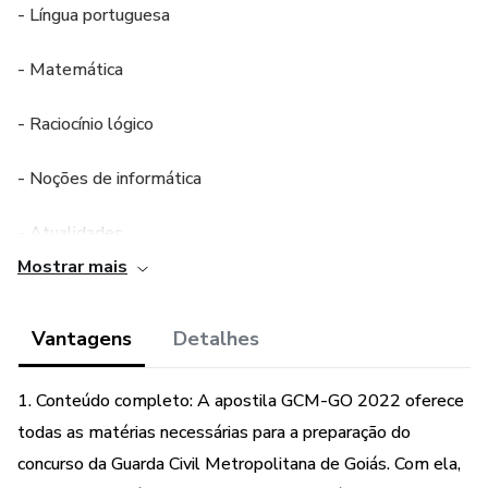
- Língua portuguesa
- Matemática
- Raciocínio lógico
- Noções de informática
- Atualidades
Mostrar mais
- Legislação específica
Vantagens
Detalhes
- Simulados
- Redação
1. Conteúdo completo: A apostila GCM-GO 2022 oferece
todas as matérias necessárias para a preparação do
@concursosgoias
concurso da Guarda Civil Metropolitana de Goiás. Com ela,