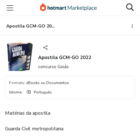
Ir
Ir
Ir
para
para
para
o
o
o
conteúdo
pagamento
rodapé
Apostila GCM-GO 2022
principal
Apostila GCM-GO 2022
concurso Goiás
Formato
:
eBooks ou Documentos
Idioma
:
Português
Matérias da apostila
Guarda Civil metropolitana