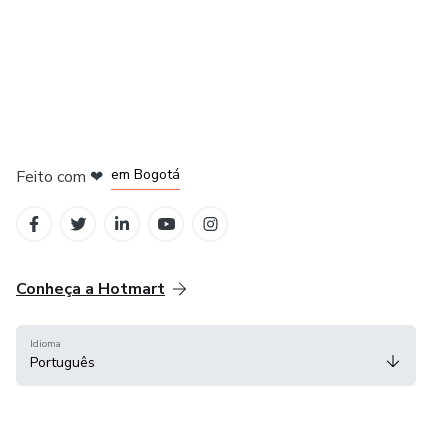
em Amsterdam
em Madrid
em Bogotá
Feito com
❤
em Belo Horizonte
na Cidade do México
Conheça a Hotmart
Idioma
Português