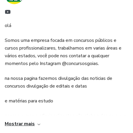
olá
Somos uma empresa focada em concursos públicos e
cursos profissionalizares, trabalhamos em varias áreas e
vários estados, você pode nos contatar a qualquer
momentos pelo Instagram @concursosgoias.
na nossa pagina fazemos divulgação das noticias de
concursos divulgação de editais e datas
e matérias para estudo
nossos cursos profissionalizantes são elaborados para sua
maios compreensão do conteúdo
Mostrar mais