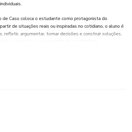
ndividuais.
o de Caso coloca o estudante como protagonista do
rtir de situações reais ou inspiradas no cotidiano, o aluno é
, refletir, argumentar, tomar decisões e construir soluções,
tico, autonomia, responsabilidade e habilidades
fessores que buscam aulas mais participativas, reflexivas e
do debates, análises e produção de respostas próprias
mples “responder questionários”.
nte um material completo, prático e pronto para aplicar,
vas e às demandas da educação contemporânea.