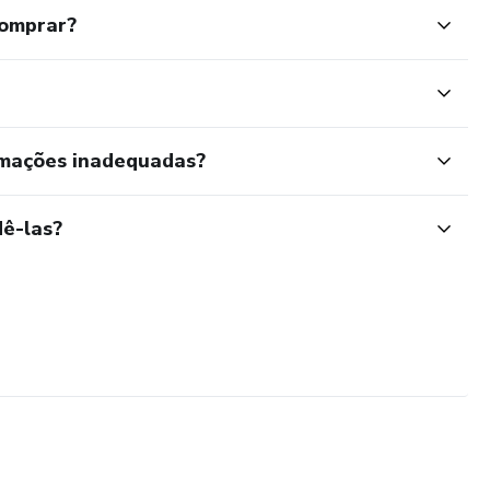
comprar?
rmações inadequadas?
ê-las?