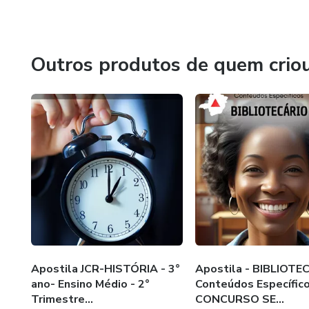
ensino no país.
Outros produtos de quem crio
Apostila JCR-HISTÓRIA - 3°
Apostila - BIBLIOTE
ano- Ensino Médio - 2°
Conteúdos Específic
Trimestre...
CONCURSO SE...