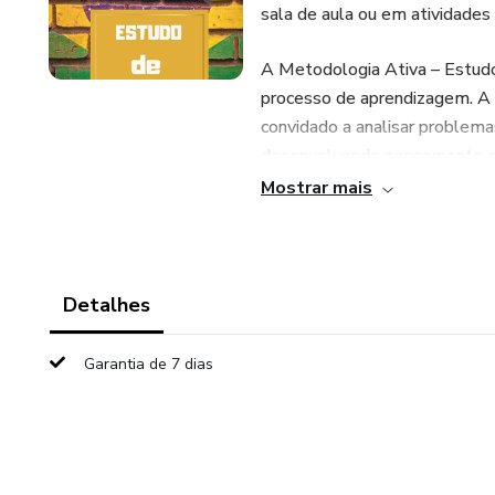
sala de aula ou em atividades i
A Metodologia Ativa – Estud
processo de aprendizagem. A pa
convidado a analisar problemas
desenvolvendo pensamento crí
socioemocionais.
Mostrar mais
Esse material é ideal para pro
menos conteudistas, promoven
pelos alunos, indo além do si
Detalhes
Por apenas R$ 9,90, você gara
Garantia de 7 dias
alinhado às metodologias ati