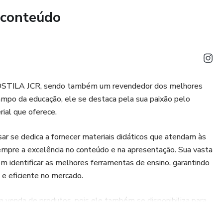
 conteúdo
APOSTILA JCR, sendo também um revendedor dos melhores
ampo da educação, ele se destaca pela sua paixão pelo
ial que oferece.
sar se dedica a fornecer materiais didáticos que atendam às
mpre a excelência no conteúdo e na apresentação. Sua vasta
em identificar as melhores ferramentas de ensino, garantindo
 e eficiente no mercado.
 venda de produtos, pois ele também se disponibiliza para
do sempre contribuir com o sucesso e o desenvolvimento do