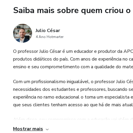
Saiba mais sobre quem criou o
Julio César
4 Ano Hotmarter
O professor Julio César é um educador e produtor da 
produtos didáticos do país. Com anos de experiência no c
ensino e seu comprometimento com a qualidade do mater
Com um profissionalismo inigualável, o professor Julio Cé
necessidades dos estudantes e professores, buscando se
experiência no ramo educacional o torna um especialista 
que seus clientes tenham acesso ao que há de mais atual
Além disso, seu compromisso com a educação vai além da
oferecer orientação e suporte aos seus clientes, buscan
Mostrar mais