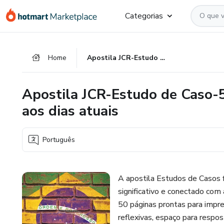
Ir
Ir
Ir
Categorias
para
para
para
o
o
o
conteúdo
pagamento
rodapé
Home
Apostila JCR-Estudo de Caso-50 temas-Da Redemocratização aos dias atuais
principal
Apostila JCR-Estudo de Caso-
aos dias atuais
Português
A apostila Estudos de Casos f
significativo e conectado com
50 páginas prontas para impr
reflexivas, espaço para respos