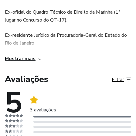
Ex-oficial do Quadro Técnico de Direito da Marinha (1º
lugar no Concurso do QT-17),
Ex-residente Jurídico da Procuradoria-Geral do Estado do
Rio de Janeiro
Formado em Direito pela Universidade Federal
Mostrar mais
Fluminense, onde também atuou como monitor em Teoria
do Estado e Direito Administrativo.
Avaliações
Filtrar
5
Aprovado em 15 concursos públicos, dentre os quais
Procurador do Estado e do Município do RJ e Procurador do
Município de Campinas.
3 avaliações