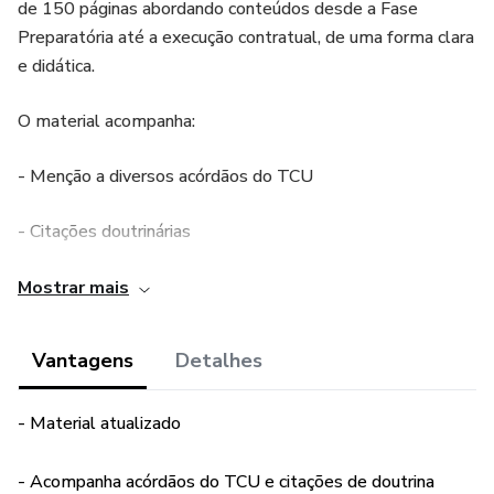
de 150 páginas abordando conteúdos desde a Fase
Preparatória até a execução contratual, de uma forma clara
e didática.
O material acompanha:
- Menção a diversos acórdãos do TCU
- Citações doutrinárias
- Quadros esquematizados
Mostrar mais
... e muito mais!
Vantagens
Detalhes
Tudo isso a um valor acessível, para você adquirir e ser um
- Material atualizado
verdadeiro guia de atualização na nova Lei.
A 3ª edição já está atualizada de acordo com os
- Acompanha acórdãos do TCU e citações de doutrina