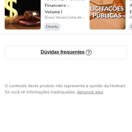
Financeiro -
A
Volume I
E
Bruno Verzani Lima de Almeida
V
Direito
Dúvidas frequentes
O conteúdo deste produto não representa a opinião da Hotmart.
Se você vir informações inadequadas,
denuncie aqui