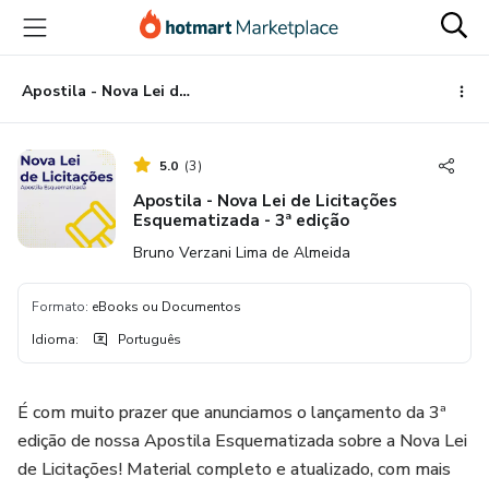
Ir
Ir
Ir
para
para
para
o
o
o
conteúdo
pagamento
rodapé
Apostila - Nova Lei de Licitações Esquematizada - 3ª edição
principal
5.0
(
3
)
Apostila - Nova Lei de Licitações
Esquematizada - 3ª edição
Bruno Verzani Lima de Almeida
Formato
:
eBooks ou Documentos
Idioma
:
Português
É com muito prazer que anunciamos o lançamento da 3ª
edição de nossa Apostila Esquematizada sobre a Nova Lei
de Licitações! Material completo e atualizado, com mais