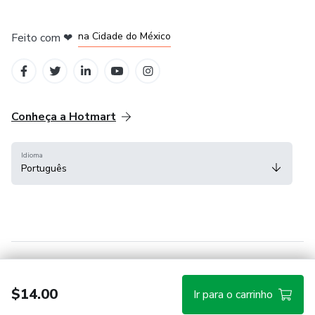
em Bogotá
em Amsterdam
em Madrid
na Cidade do México
Feito com
❤
em Belo Horizonte
Conheça a Hotmart
Idioma
Português
Central de ajuda
Termos
Privacidade
Cookies
$14.00
Ir para o carrinho
Hotmart — 2011-2026 © Todos os direitos reservados.