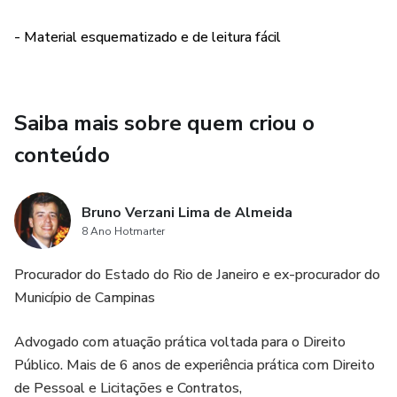
regulamentos mais recentes sobre a Nova Lei, a exemplo
da IN 58/22 e 73/22.
- Material esquematizado e de leitura fácil
Saiba mais sobre quem criou o
conteúdo
Bruno Verzani Lima de Almeida
8 Ano Hotmarter
Procurador do Estado do Rio de Janeiro e ex-procurador do
Município de Campinas
Advogado com atuação prática voltada para o Direito
Público. Mais de 6 anos de experiência prática com Direito
de Pessoal e Licitações e Contratos,