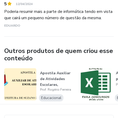
5
12/04/2024
Poderia resumir mais a parte de informática tendo em vista
que cairá um pequeno número de questão da mesma.
EDUARDO
Outros produtos de quem criou esse
conteúdo
Apostila Auxiliar
A
de Atividades
p
Escolares,
P
Prof. Rogério Ferreira
Concurso de
Suzan...
Educacional