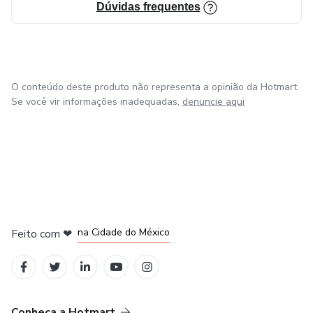
Dúvidas frequentes
O conteúdo deste produto não representa a opinião da Hotmart.
Se você vir informações inadequadas,
denuncie aqui
em Bogotá
em Amsterdam
em Madrid
na Cidade do México
Feito com
❤
em Belo Horizonte
Conheça a Hotmart