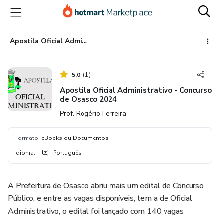
Ir
Ir
Ir
para
para
para
o
o
o
conteúdo
pagamento
rodapé
Apostila Oficial Administrativo - Concurso de Osasco 2024
principal
5.0
(
1
)
Apostila Oficial Administrativo - Concurso
de Osasco 2024
Prof. Rogério Ferreira
Formato
:
eBooks ou Documentos
Idioma
:
Português
A Prefeitura de Osasco abriu mais um edital de Concurso
Público, e entre as vagas disponíveis, tem a de Oficial
Administrativo, o edital foi lançado com 140 vagas