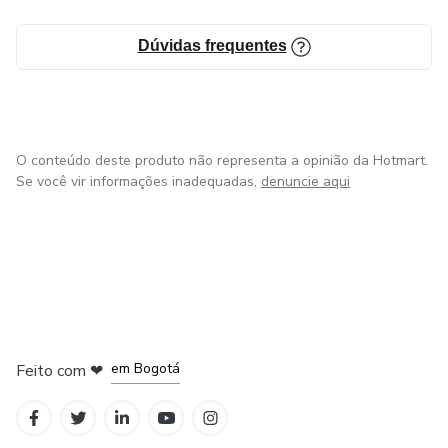
Dúvidas frequentes
O conteúdo deste produto não representa a opinião da Hotmart.
Se você vir informações inadequadas,
denuncie aqui
em Amsterdam
em Madrid
em Bogotá
Feito com
❤
em Belo Horizonte
na Cidade do México