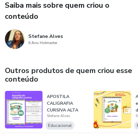
Saiba mais sobre quem criou o
VALOR PROMOCIONAL!
conteúdo
Para quem tiver interesse em receber a aportila impressa
entrar em contato!
Stefane Alves
6 Ano Hotmarter
Outros produtos de quem criou esse
conteúdo
APOSTILA
A
CALIGRAFIA
e
CURSIVA ALTA
d
Stefane Alves
S
RESOLUÇÃO PDF
a
PARA IMPRESSÃ...
Educacional