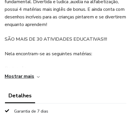
fundamental. Divertida e ludica ,auxilia na alfabetização,
possui 4 matérias mais inglês de bonus. E ainda conta com
desenhos incríveis para as crianças pintarem e se divertirem
enquanto aprendem!
SÃO MAIS DE 30 ATIVIDADES EDUCATIVAS!!!
Nela encontram-se as seguintes matérias:
Português
Mostrar mais
Matemática
Detalhes
Biologia
Garantia de 7 dias
Ciências
E um bonus incrével de inglês!