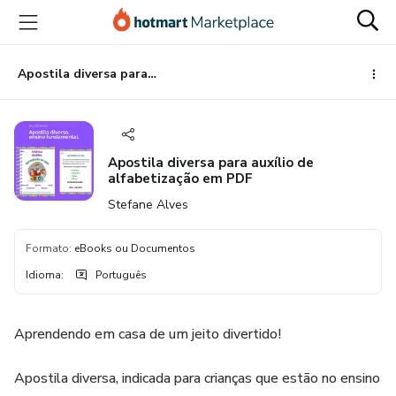
Ir
Ir
Ir
para
para
para
o
o
o
conteúdo
pagamento
rodapé
Apostila diversa para auxílio de alfabetização em PDF
principal
Apostila diversa para auxílio de
alfabetização em PDF
Stefane Alves
Formato
:
eBooks ou Documentos
Idioma
:
Português
Aprendendo em casa de um jeito divertido!
Apostila diversa, indicada para crianças que estão no ensino