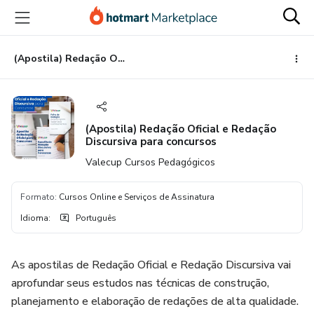
Ir
Ir
Ir
para
para
para
o
o
o
conteúdo
pagamento
rodapé
(Apostila) Redação Oficial e Redação Discursiva para concursos
principal
(Apostila) Redação Oficial e Redação
Discursiva para concursos
Valecup Cursos Pedagógicos
Formato
:
Cursos Online e Serviços de Assinatura
Idioma
:
Português
As apostilas de Redação Oficial e Redação Discursiva vai
aprofundar seus estudos nas técnicas de construção,
planejamento e elaboração de redações de alta qualidade.