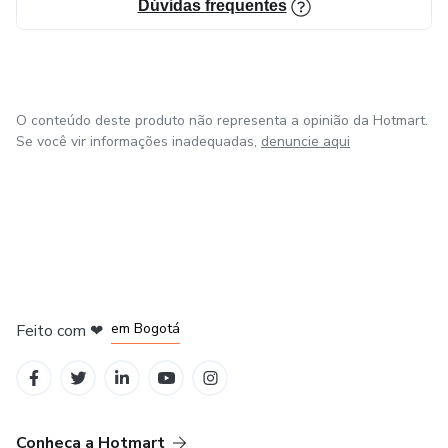
Dúvidas frequentes
juntos!
O conteúdo deste produto não representa a opinião da Hotmart.
Se você vir informações inadequadas,
denuncie aqui
em Amsterdam
em Madrid
em Bogotá
Feito com
❤
em Belo Horizonte
na Cidade do México
Conheça a Hotmart