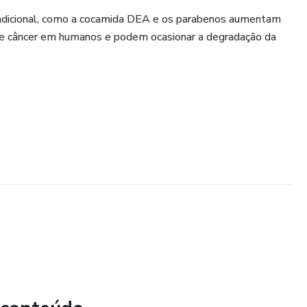
dicional, como a cocamida DEA e os parabenos aumentam
de câncer em humanos e podem ocasionar a degradação da
s componentes químicos são necessários para o tratamento
o