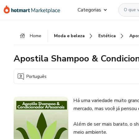
Ir
Ir
Ir
Categorias
para
para
para
o
o
o
conteúdo
pagamento
rodapé
Home
Moda e beleza
Estética
principal
Apostila Shampoo & Condicion
Português
Há uma variedade muito grand
mercado, mas você já pensou 
Além de ser mais barato, o sh
meio ambiente.