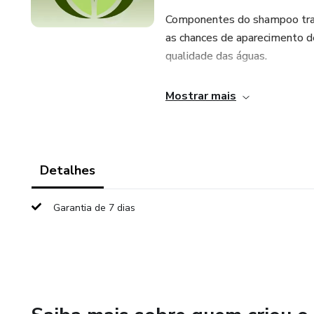
Componentes do shampoo tra
as chances de aparecimento 
qualidade das águas.
Como consequência disso, mai
Mostrar mais
de efluentes, iniciando um cicl
Detalhes
Garantia de 7 dias