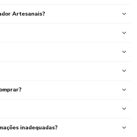
ador Artesanais?
comprar?
rmações inadequadas?