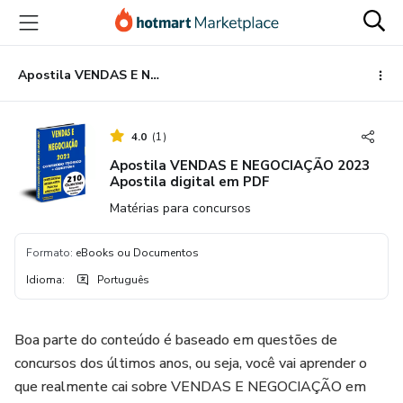
Ir
Ir
Ir
para
para
para
o
o
o
conteúdo
pagamento
rodapé
Apostila VENDAS E NEGOCIAÇÃO 2023 Apostila digital em PDF
principal
4.0
(
1
)
Apostila VENDAS E NEGOCIAÇÃO 2023
Apostila digital em PDF
Matérias para concursos
Formato
:
eBooks ou Documentos
Idioma
:
Português
Boa parte do conteúdo é baseado em questões de
concursos dos últimos anos, ou seja, você vai aprender o
que realmente cai sobre VENDAS E NEGOCIAÇÃO em