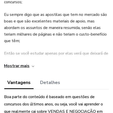
concursos;
Eu sempre digo que as apostilas que tem no mercado são
boas e que são excelentes materiais de apoio, mas
abordam os assuntos de maneira resumida, senão elas
teriam milhares de páginas e não teriam o custo-benefício
que têm;
Então se você estudar apenas por elas verá que deixará de
acertar várias questões, e que em concursos as vezes a
Mostrar mais
distância da aprovação são apenas de 1 a 3 questões de
acertos a mais.
Vantagens
Detalhes
Aqui você estudará o que realmente cai nos concursos de
maneira simples, sem se aprofundar em informações que
Boa parte do conteúdo é baseado em questões de
não caem em concursos e com muito mais conteúdos do
concursos dos últimos anos, ou seja, você vai aprender o
que as apostilas do mercado;
que realmente cai sobre VENDAS E NEGOCIAÇÃO em