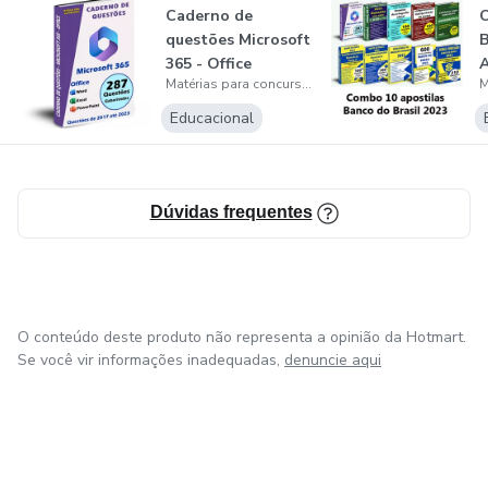
Caderno de
questões Microsoft
B
365 - Office
Matérias para concursos
Apostila digital...
D
Educacional
Dúvidas frequentes
O conteúdo deste produto não representa a opinião da Hotmart.
Se você vir informações inadequadas,
denuncie aqui