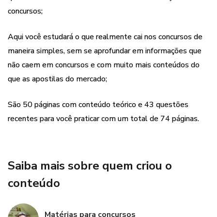
São 128 páginas com conteúdo teórico e 210 questões
concursos;
recentes para você praticar com um total de 240 páginas.
Aqui você estudará o que realmente cai nos concursos de
Apostilas essenciais para concursos, conteúdos na medida
maneira simples, sem se aprofundar em informações que
certa para sua aprovação!!
não caem em concursos e com muito mais conteúdos do
que as apostilas do mercado;
Sou Eder Sabino Carlos do canal Matérias para concursos e
dos Blogs Central de Favoritos, Matérias para concursos e
São 50 páginas com conteúdo teórico e 43 questões
Método concursos.
recentes para você praticar com um total de 74 páginas.
Bons estudos e torcerei para que esta apostila seja um
grande material de apoio e ajude você a passar em um
concurso público.
Saiba mais sobre quem criou o
conteúdo
Matérias para concursos