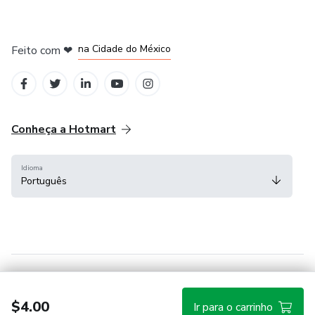
em Bogotá
em Amsterdam
em Madrid
na Cidade do México
Feito com
❤
em Belo Horizonte
Conheça a Hotmart
Idioma
Português
Central de ajuda
Termos
Privacidade
Cookies
$4.00
Ir para o carrinho