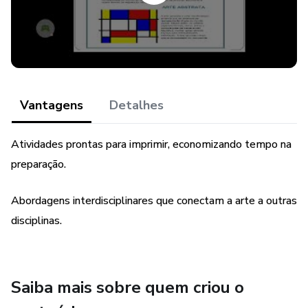
• OBRAS DE ARTE E O FOLCLORE BRASILEIRO
7º ANO TEMAS:
• ARTE E LITERATURA DE CORDEL
Vantagens
Detalhes
• O QUE É XILOGRAVURA
Atividades prontas para imprimir, economizando tempo na
preparação.
• VAMOS ENTENDER O INÍCIO DO TEATRO
Abordagens interdisciplinares que conectam a arte a outras
• TEATRO, COMÉDIO E TRAGÉDIA
disciplinas.
• A CUCA TARSILA DO AMARAL,FOLCLORE
BRASILEIRO
Saiba mais sobre quem criou o
• DESIGN DE GAMES E ARTES VISUAIS