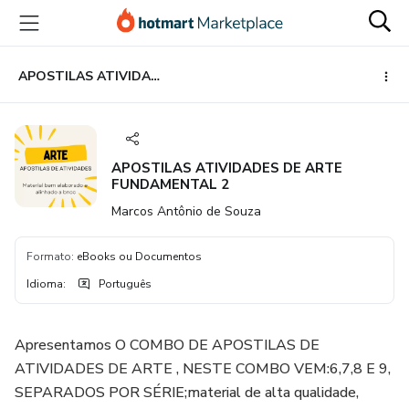
Ir
Ir
Ir
para
para
para
o
o
o
conteúdo
pagamento
rodapé
APOSTILAS ATIVIDADES DE ARTE FUNDAMENTAL 2
principal
APOSTILAS ATIVIDADES DE ARTE
FUNDAMENTAL 2
Marcos Antônio de Souza
Formato
:
eBooks ou Documentos
Idioma
:
Português
Apresentamos O COMBO DE APOSTILAS DE
ATIVIDADES DE ARTE , NESTE COMBO VEM:6,7,8 E 9,
SEPARADOS POR SÉRIE;material de alta qualidade,