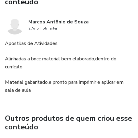
conteúdo
8º ANO TEMAS:
Marcos Antônio de Souza
• PATRIMÔNIO E CULTURA
2 Ano Hotmarter
• ARTE DIGITAL
Apostilas de Atividades
• FOTOGRAFIA E O CINEMA BRASILEIRO
Alinhadas a bncc material bem elaborado,dentro do
currículo
• CONHECENDO O ARTISTA VIK MUNIZ
Material gabaritado,e pronto para imprimir e aplicar em
9º ANO
sala de aula
• O TEATRO CONTEMPORÂNEO
• BENEFÍCIOS DA MÚSICA
Outros produtos de quem criou esse
conteúdo
• MUSICA E CINEMA