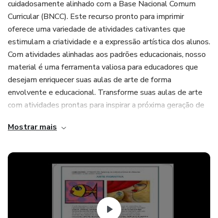
cuidadosamente alinhado com a Base Nacional Comum
Curricular (BNCC). Este recurso pronto para imprimir
oferece uma variedade de atividades cativantes que
estimulam a criatividade e a expressão artística dos alunos.
Com atividades alinhadas aos padrões educacionais, nosso
material é uma ferramenta valiosa para educadores que
desejam enriquecer suas aulas de arte de forma
envolvente e educacional. Transforme suas aulas de arte
com atividades prontas para inspirar a próxima geração de
artistas!6º ANO TEMA:
Mostrar mais
• ARTES VISUAIS E CULTURA
• PATRIMONIO MATERIAL E IMATERIAL
• ARTE E TECNOLOGIA
• DESIGN DE GAMES