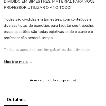
DIVIDIDO EM BIMESTRES. MATERIAL PARA VOÇÊ
PROFESSOR UTILIZAR O ANO TODO!
Todas são divididas em Bimestres, com conteúdos e
diversas listas de exercícios para facilitar seu trabalho,
essas questões são todas objetivas, onde o aluno e o
professor não perderá tempo.
Todas as apostilas contêm gabaritos das atividades.
Você receberá 4 apostilas:
Mostrar mais
6° Ano
Acessar produto comprado
7° Ano
8° Ano
Detalhes