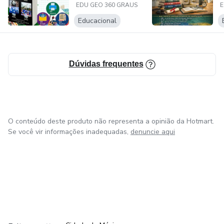
EDU GEO 360 GRAUS
E
COM A BNCC
uso de métodos e técnicas completamente diferentes dos
Educacional
tradicionais, buscando sempre as formas de aprendizado
mais efetivas possíveis para os alunos.
SITE OFICIAL: https://www.edugeo360graus.com/
Dúvidas frequentes
E-MAIL: vendasedufernan@gmail.com
O conteúdo deste produto não representa a opinião da Hotmart.
Se você vir informações inadequadas,
denuncie aqui
em Bogotá
em Amsterdam
em Madrid