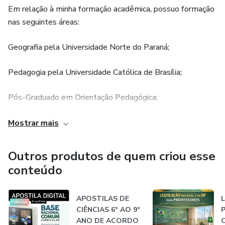
Em relação à minha formação acadêmica, possuo formação
nas seguintes áreas:
Geografia pela Universidade Norte do Paraná;
Pedagogia pela Universidade Católica de Brasília;
Pós-Graduado em Orientação Pedagógica;
Pós-Graduado em Metodologias do Ensino Superior;
Mostrar mais
Pós-Graduado em Psicopedagogia Clínica e Institucional;
Outros produtos de quem criou esse
conteúdo
Pós-Graduado em Educação Especial e Inclusiva;
Mestrado em Educação.
APOSTILAS DE
CIÊNCIAS 6° AO 9°
ANO DE ACORDO
Sou um entusiasta pelo ensino de Geografia, que propõe o