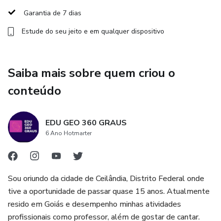
9° Ano
Garantia de 7 dias
COMPRE AGORA O MELHOR MATERIAL DO BRASIL!
Estude do seu jeito e em qualquer dispositivo
RECEBA UM BÔNUS APÓS 8 DIAS DE COMPRA, BAIXE
TUDO EM WORD EDITÁVEL.
Saiba mais sobre quem criou o
conteúdo
EDU GEO 360 GRAUS
6 Ano Hotmarter
Sou oriundo da cidade de Ceilândia, Distrito Federal onde
tive a oportunidade de passar quase 15 anos. Atualmente
resido em Goiás e desempenho minhas atividades
profissionais como professor, além de gostar de cantar.