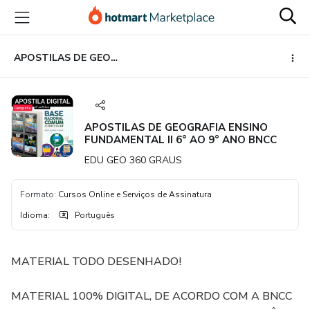
Ir
Ir
Ir
para
para
para
o
o
o
conteúdo
pagamento
rodapé
APOSTILAS DE GEOGRAFIA ENSINO FUNDAMENTAL II 6° AO 9° ANO BNCC
principal
APOSTILAS DE GEOGRAFIA ENSINO
FUNDAMENTAL II 6° AO 9° ANO BNCC
EDU GEO 360 GRAUS
Formato
:
Cursos Online e Serviços de Assinatura
Idioma
:
Português
MATERIAL TODO DESENHADO!
MATERIAL 100% DIGITAL, DE ACORDO COM A BNCC