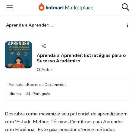
Ir
Ir
Ir
para
para
para
o
o
o
conteúdo
pagamento
rodapé
Aprenda a Aprender: Estratégias para o Sucesso Acadêmico
principal
Aprenda a Aprender: Estratégias para o
Sucesso Acadêmico
O Autor
Formato
:
eBooks ou Documentos
Idioma
:
Português
Descubra como maximizar seu potencial de aprendizagem
com 'Estude Melhor: Técnicas Científicas para Aprender
com Eficiência'. Este guia inovador oferece métodos