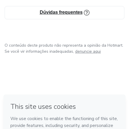
Dúvidas frequentes
O conteúdo deste produto não representa a opinião da Hotmart.
Se você vir informações inadequadas,
denuncie aqui
em Amsterdam
em Madrid
em Bogotá
Feito com
❤
em Belo Horizonte
na Cidade do México