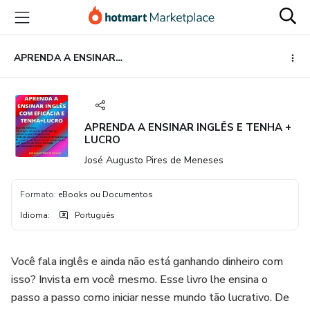
Ir
Ir
Ir
para
para
para
o
o
o
conteúdo
pagamento
rodapé
APRENDA A ENSINAR INGLÊS E TENHA + LUCRO
principal
APRENDA A ENSINAR INGLÊS E TENHA +
LUCRO
José Augusto Pires de Meneses
Formato
:
eBooks ou Documentos
Idioma
:
Português
Você fala inglês e ainda não está ganhando dinheiro com
isso? Invista em você mesmo. Esse livro lhe ensina o
passo a passo como iniciar nesse mundo tão lucrativo. De