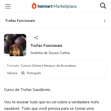
Ir
Ir
Ir
para
para
para
o
o
o
conteúdo
pagamento
rodapé
Trufas Funcionais
principal
Trufas Funcionais
Andréia de Souza Cunha
Formato
:
Cursos Online e Serviços de Assinatura
Idioma
:
Português
Curso de Trufas Saudáveis.
Vou te ensinar tudo que eu sei sobre a verdadeira trufa
saudável. Tudo que você precisa para se tornar uma