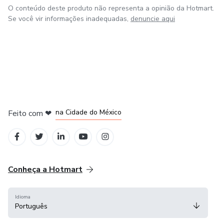
O conteúdo deste produto não representa a opinião da Hotmart.
Se você vir informações inadequadas,
denuncie aqui
em Bogotá
em Amsterdam
em Madrid
na Cidade do México
Feito com
❤
em Belo Horizonte
Conheça a Hotmart
Idioma
Português