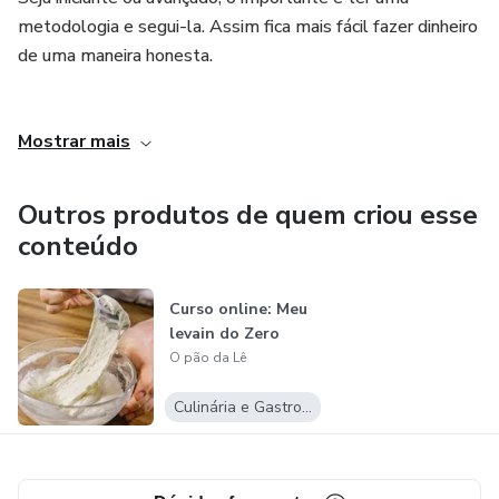
metodologia e segui-la. Assim fica mais fácil fazer dinheiro
de uma maneira honesta.
......................................................
Mostrar mais
.......................................
Outros produtos de quem criou esse
........................................
conteúdo
...........................................
Curso online: Meu
..............................
levain do Zero
O pão da Lê
Culinária e Gastronomia