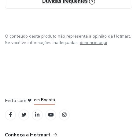
Dúvidas frequentes
O conteúdo deste produto não representa a opinião da Hotmart.
Se você vir informações inadequadas,
denuncie aqui
em Amsterdam
em Madrid
em Bogotá
Feito com
❤
em Belo Horizonte
na Cidade do México
Conheça a Hotmart