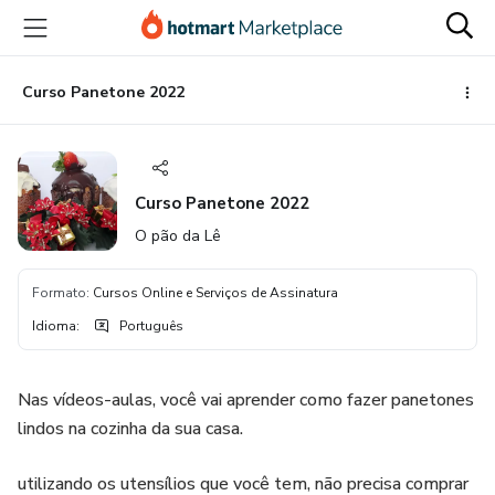
Ir
Ir
Ir
para
para
para
o
o
o
conteúdo
pagamento
rodapé
Curso Panetone 2022
principal
Curso Panetone 2022
O pão da Lê
Formato
:
Cursos Online e Serviços de Assinatura
Idioma
:
Português
Nas vídeos-aulas, você vai aprender como fazer panetones
lindos na cozinha da sua casa.
utilizando os utensílios que você tem, não precisa comprar