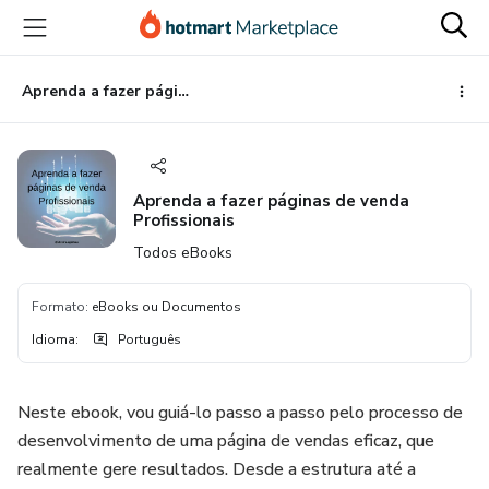
Ir
Ir
Ir
para
para
para
o
o
o
conteúdo
pagamento
rodapé
Aprenda a fazer páginas de venda Profissionais
principal
Aprenda a fazer páginas de venda
Profissionais
Todos eBooks
Formato
:
eBooks ou Documentos
Idioma
:
Português
Neste ebook, vou guiá-lo passo a passo pelo processo de
desenvolvimento de uma página de vendas eficaz, que
realmente gere resultados. Desde a estrutura até a