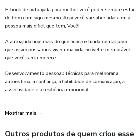
E-book de autoajuda para melhor você poder sempre estar
de bem com sigo mesmo. Aqui você vai saber lidar com a
pessoa mais difícil que tem, Você!
A autoajuda hoje mais do que nunca é fundamental para
que assim possamos viver uma vida incrível e memorável
que você tanto merece.
Desenvolvimento pessoal: técnicas para melhorar a
autoestima, a confiança, a habilidade de comunicação, a
assertividade e a resiliência emocional.
Relacionamentos interpessoais: conselhos para lidar com
Mostrar mais
conflitos, comunicar-se de forma eficaz e construir
relacionamentos mais saudáveis.
Outros produtos de quem criou esse
Saúde e bem-estar: informações e orientações para