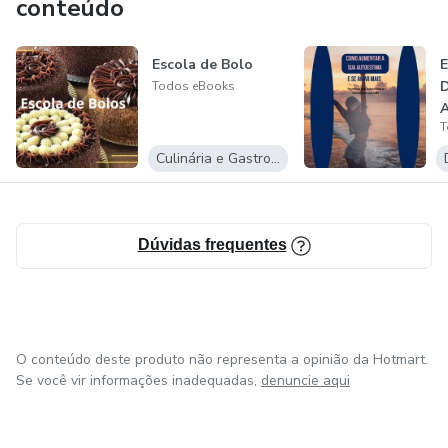
conteúdo
melhorar a saúde física, mental e emocional, incluindo
estratégias para lidar com o estresse, ansiedade e
Escola de Bolo
depressão.
Todos eBooks
Finanças pessoais: conselhos para administrar melhor o
T
dinheiro, economizar, investir e evitar dívidas.
Culinária e Gastronomia
Dúvidas frequentes
O conteúdo deste produto não representa a opinião da Hotmart.
Se você vir informações inadequadas,
denuncie aqui