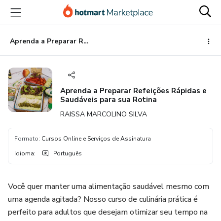
Ir
Ir
Ir
para
para
para
o
o
o
conteúdo
pagamento
rodapé
Aprenda a Preparar Refeições Rápidas e Saudáveis para sua Rotina
principal
Aprenda a Preparar Refeições Rápidas e
Saudáveis para sua Rotina
RAISSA MARCOLINO SILVA
Formato
:
Cursos Online e Serviços de Assinatura
Idioma
:
Português
Você quer manter uma alimentação saudável mesmo com
uma agenda agitada? Nosso curso de culinária prática é
perfeito para adultos que desejam otimizar seu tempo na