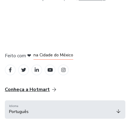
em Bogotá
em Amsterdam
em Madrid
na Cidade do México
Feito com
❤
em Belo Horizonte
Conheça a Hotmart
Idioma
Português